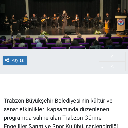
A
-
Paylaş
A
+
Trabzon Büyükşehir Belediyesi'nin kültür ve
sanat etkinlikleri kapsamında düzenlenen
programda sahne alan Trabzon Görme
Engelliler Sanat ve Spor Kulübü, seslendirdiği