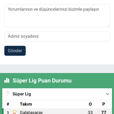
Gönder
Süper Lig Puan Durumu
Süper Lig
#
Takım
O
P
Galatasaray
33
77
1