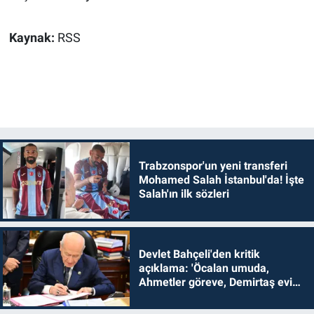
Kaynak:
RSS
Trabzonspor'un yeni transferi
Mohamed Salah İstanbul'da! İşte
Salah'ın ilk sözleri
Devlet Bahçeli'den kritik
açıklama: 'Öcalan umuda,
Ahmetler göreve, Demirtaş evine
dönmelidir'