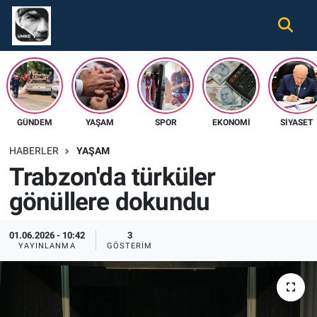
Gündem
Nöbetçi Eczaneler
Ekonomi
Hava Durumu
GÜNDEM
YAŞAM
SPOR
EKONOMI
SIYASET
Spor
Namaz Vakitleri
HABERLER
YAŞAM
Magazin
Trafik Durumu
Trabzon'da türküler
gönüllere dokundu
Tüm Haberler
Süper Lig Puan Durumu ve Fikstür
İletişim
Tüm Manşetler
01.06.2026 - 10:42
3
YAYINLANMA
GÖSTERIM
Künye
Son Dakika Haberleri
Haber Arşivi