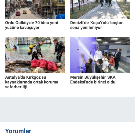
Ordu Gölköy'de 70 bina yeni
Denizli'de 'KoşuYolu' baştan
yüzüne kavuşuyor
sona yenileniyor
Antalya'da Kırkgöz su
Mersin Büyükşehir, SKA
kaynaklarında ortak koruma
Endeksi'nde birinci oldu
seferberliği
Yorumlar