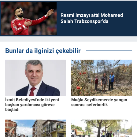
Resmi imzayı attı! Mohamed
Salah Trabzonspor'da
Bunlar da ilginizi çekebilir
İzmit Belediyesi'nde iki yeni
Muğla Seydikemer'de yangın
başkan yardımcısı göreve
sonrası seferberlik
başladı