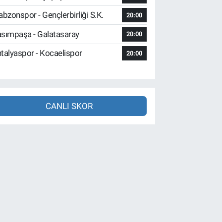
abzonspor - Gençlerbirliği S.K.
20:00
sımpaşa - Galatasaray
20:00
talyaspor - Kocaelispor
20:00
CANLI SKOR