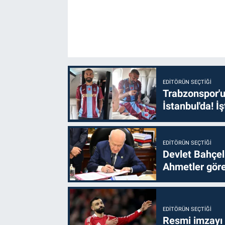
EDITÖRÜN SEÇTIĞI
Trabzonspor'u
İstanbul'da! İş
EDITÖRÜN SEÇTIĞI
Devlet Bahçel
Ahmetler göre
EDITÖRÜN SEÇTIĞI
Resmi imzayı