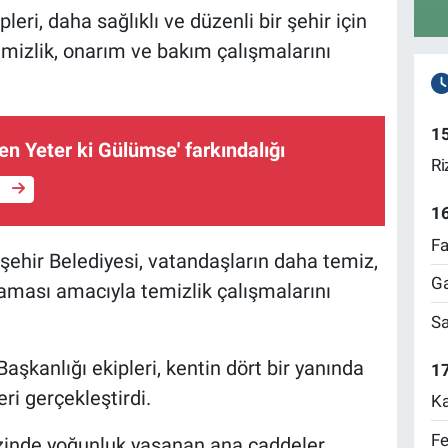
eri, daha sağlıklı ve düzenli bir şehir için
mizlik, onarım ve bakım çalışmalarını
1
en Yeter ki Gülümse' farkındalığı
Ri
e
1
Fa
ehir Belediyesi, vatandaşların daha temiz,
Ga
şaması amacıyla temizlik çalışmalarını
Sa
şkanlığı ekipleri, kentin dört bir yanında
17
eri gerçekleştirdi.
Ka
Fe
ezinde yoğunluk yaşanan ana caddeler,