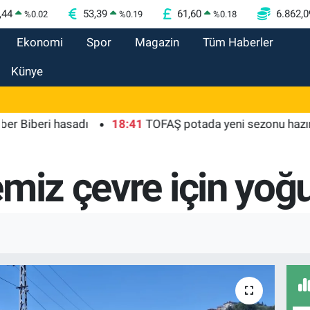
,44
53,39
61,60
6.862,0
%
0.02
%
0.19
%
0.18
Ekonomi
Spor
Magazin
Tüm Haberler
Künye
beri hasadı
18:41
TOFAŞ potada yeni sezonu hazır
1
emiz çevre için yoğ