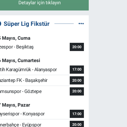
Detaylar için tıklayın
Süper Lig Fikstür
5 Mayıs, Cuma
zespor - Beşiktaş
20:00
6 Mayıs, Cumartesi
tih Karagümrük - Alanyaspor
17:00
ziantep FK - Başakşehir
20:00
msunspor - Göztepe
20:00
 Mayıs, Pazar
yserispor - Konyaspor
17:00
nerbahçe - Eyüpspor
20:00