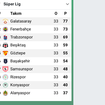
Süper Lig
#
Takım
O
P
Galatasaray
33
77
1
Fenerbahçe
33
73
2
Trabzonspor
33
69
3
Beşiktaş
33
59
4
Göztepe
33
55
5
Başakşehir
33
54
6
Samsunspor
33
48
7
Rizespor
33
40
8
Konyaspor
33
40
9
Alanyaspor
33
37
0