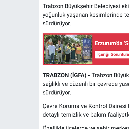
Trabzon Büyükşehir Belediyesi ekipl
yoğunluk yaşanan kesimlerinde te
sürdürüyor.
Erzurum'da 'S
İçeriği Görüntül
TRABZON (İGFA) -
Trabzon Büyükş
sağlıklı ve düzenli bir çevrede ya
sürdürüyor.
Çevre Koruma ve Kontrol Dairesi Ba
detaylı temizlik ve bakım faaliyetl
Özellikle ilçelerde ve şehir merk