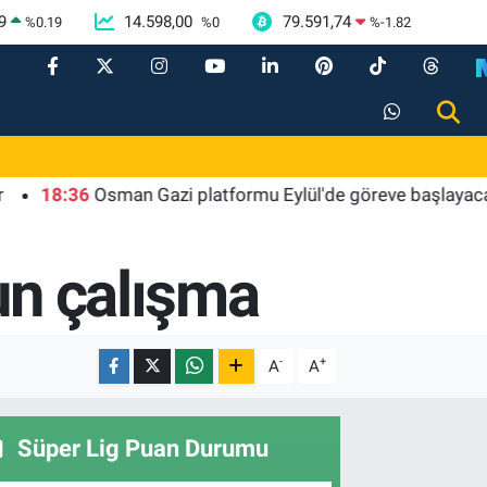
9
14.598,00
79.591,74
%
0.19
%
0
%
-1.82
8:36
Osman Gazi platformu Eylül'de göreve başlayacak... Gaba
un çalışma
-
+
A
A
Süper Lig Puan Durumu