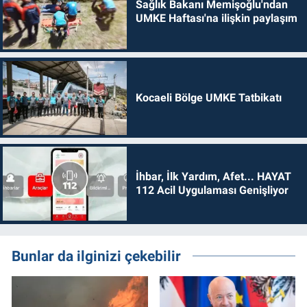
Sağlık Bakanı Memişoğlu'ndan
UMKE Haftası'na ilişkin paylaşım
Kocaeli Bölge UMKE Tatbikatı
İhbar, İlk Yardım, Afet... HAYAT
112 Acil Uygulaması Genişliyor
Bunlar da ilginizi çekebilir