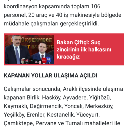
koordinasyon kapsamında toplam 106
personel, 20 araç ve 40 iş makinesiyle bölgede
müdahale çalışmaları gerçekleştirildi.
Bakan Çiftçi: Suç
zincirinin ilk halkasını
kıracağız
KAPANAN YOLLAR ULAŞIMA AÇILDI
Çalışmalar sonucunda, Araklı ilçesinde ulaşıma
kapanan Birlik, Hasköy, Ayvadere, Yiğitözü,
Kaymaklı, Değirmencik, Yoncalı, Merkezköy,
Yeşilköy, Erenler, Kestanelik, Yüceyurt,
Çamlıktepe, Pervane ve Turnalı mahalleleri ile