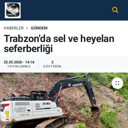
Gündem
Nöbetçi Eczaneler
HABERLER
GÜNDEM
Trabzon'da sel ve heyelan
Ekonomi
Hava Durumu
seferberliği
Spor
Namaz Vakitleri
25.05.2026 - 14:16
2
Magazin
Trafik Durumu
YAYINLANMA
GÖSTERIM
Tüm Haberler
Süper Lig Puan Durumu ve Fikstür
İletişim
Tüm Manşetler
Künye
Son Dakika Haberleri
Haber Arşivi