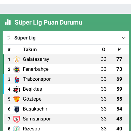
Süper Lig Puan Durumu
Süper Lig
#
Takım
O
P
Galatasaray
33
77
1
Fenerbahçe
33
73
2
Trabzonspor
33
69
3
Beşiktaş
33
59
4
Göztepe
33
55
5
Başakşehir
33
54
6
Samsunspor
33
48
7
Rizespor
33
40
8