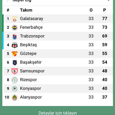
#
Takım
O
P
Galatasaray
33
77
1
Fenerbahçe
33
73
2
Trabzonspor
33
69
3
Beşiktaş
33
59
4
Göztepe
33
55
5
Başakşehir
33
54
6
Samsunspor
33
48
7
Rizespor
33
40
8
Konyaspor
33
40
9
Alanyaspor
33
37
10
Detaylar için tıklayın