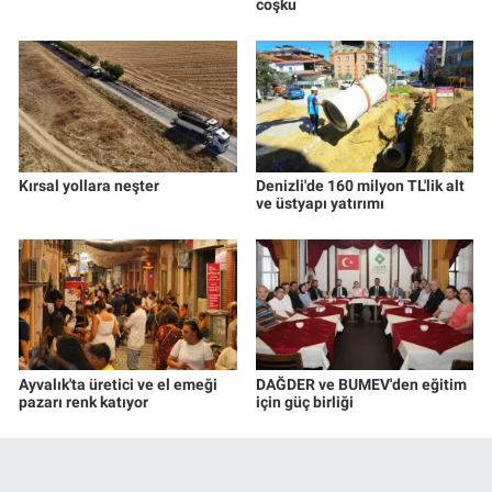
coşku
Kırsal yollara neşter
Denizli'de 160 milyon TL'lik alt
ve üstyapı yatırımı
Ayvalık'ta üretici ve el emeği
DAĞDER ve BUMEV'den eğitim
pazarı renk katıyor
için güç birliği