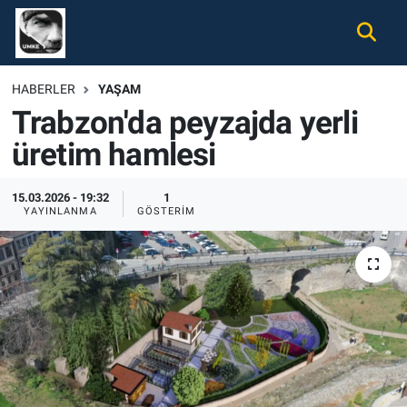
Gündem
Nöbetçi Eczaneler
HABERLER
YAŞAM
Trabzon'da peyzajda yerli
Ekonomi
Hava Durumu
üretim hamlesi
Spor
Namaz Vakitleri
15.03.2026 - 19:32
1
Magazin
Trafik Durumu
YAYINLANMA
GÖSTERIM
Tüm Haberler
Süper Lig Puan Durumu ve Fikstür
İletişim
Tüm Manşetler
Künye
Son Dakika Haberleri
Haber Arşivi