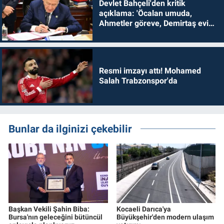
Devlet Bahçeli'den kritik
açıklama: 'Öcalan umuda,
Ahmetler göreve, Demirtaş evine
dönmelidir'
Resmi imzayı attı! Mohamed
Salah Trabzonspor'da
Bunlar da ilginizi çekebilir
Başkan Vekili Şahin Biba:
Kocaeli Darıca'ya
Bursa'nın geleceğini bütüncül
Büyükşehir'den modern ulaşım