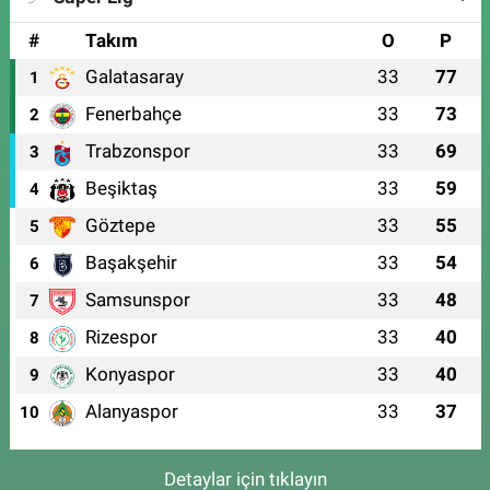
#
Takım
O
P
Galatasaray
33
77
1
Fenerbahçe
33
73
2
Trabzonspor
33
69
3
Beşiktaş
33
59
4
Göztepe
33
55
5
Başakşehir
33
54
6
Samsunspor
33
48
7
Rizespor
33
40
8
Konyaspor
33
40
9
Alanyaspor
33
37
10
Detaylar için tıklayın