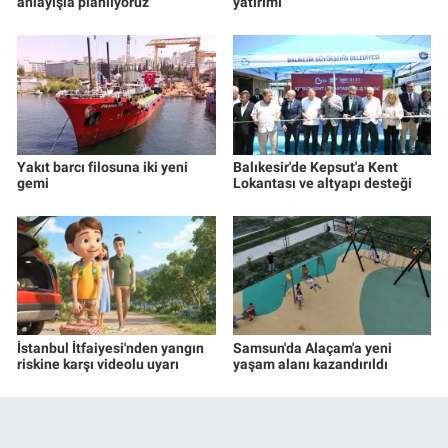
anlayışla planlıyoruz
yatırımı
Yakıt barcı filosuna iki yeni
Balıkesir'de Kepsut'a Kent
gemi
Lokantası ve altyapı desteği
İstanbul İtfaiyesi'nden yangın
Samsun'da Alaçam'a yeni
riskine karşı videolu uyarı
yaşam alanı kazandırıldı