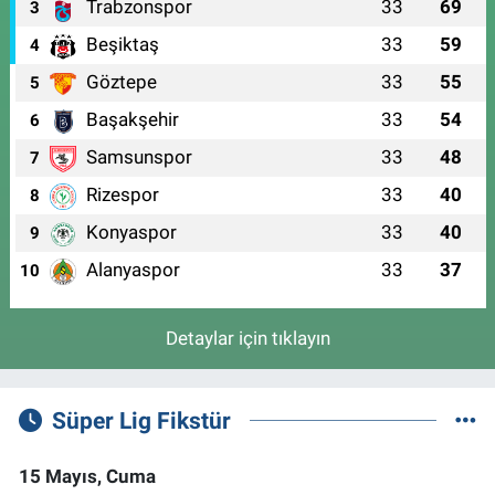
Trabzonspor
33
69
3
Beşiktaş
33
59
4
Göztepe
33
55
5
Başakşehir
33
54
6
Samsunspor
33
48
7
Rizespor
33
40
8
Konyaspor
33
40
9
Alanyaspor
33
37
10
Detaylar için tıklayın
Süper Lig Fikstür
15 Mayıs, Cuma