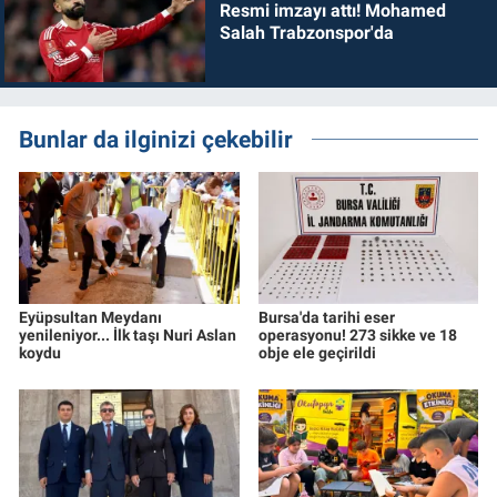
Resmi imzayı attı! Mohamed
Salah Trabzonspor'da
Bunlar da ilginizi çekebilir
Eyüpsultan Meydanı
Bursa'da tarihi eser
yenileniyor... İlk taşı Nuri Aslan
operasyonu! 273 sikke ve 18
koydu
obje ele geçirildi