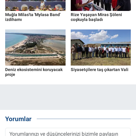
Muğla Milas'ta 'Mylasa Band'
Rize Yaşayan Miras Şöleni
izdihamı
coşkuyla başladı
Deniz ekosistemini koruyacak
Siyasetçilere taş çıkartan Vali
proje
Yorumlar