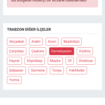
TRABZON DIĞER İLÇELER
Akçaabat
Araklı
Arsin
Beşikdüzü
Çarşıbaşı
Çaykara
Dernekpazarı
Düzköy
Hayrat
Köprübaşı
Maçka
Of
Ortahisar
Şalpazarı
Sürmene
Tonya
Vakfıkebir
Yomra