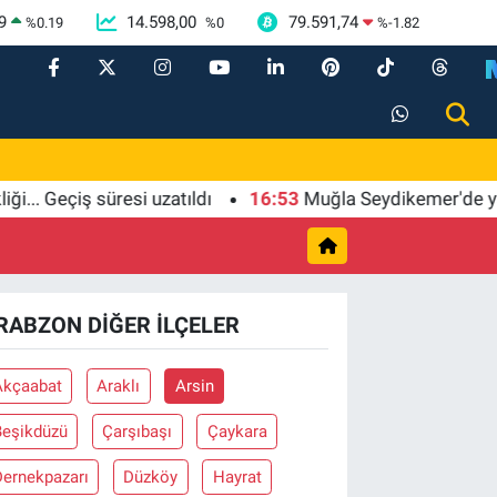
9
14.598,00
79.591,74
%
0.19
%
0
%
-1.82
. Geçiş süresi uzatıldı
16:53
Muğla Seydikemer'de yaralar 
RABZON DIĞER İLÇELER
Akçaabat
Araklı
Arsin
Beşikdüzü
Çarşıbaşı
Çaykara
Dernekpazarı
Düzköy
Hayrat