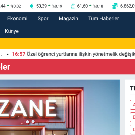
,44
53,39
61,60
6.862,0
%
0.02
%
0.19
%
0.18
Ekonomi
Spor
Magazin
Tüm Haberler
Künye
16:57
Özel öğrenci yurtlarına ilişkin yönetmelik değişikliği..
ler
T