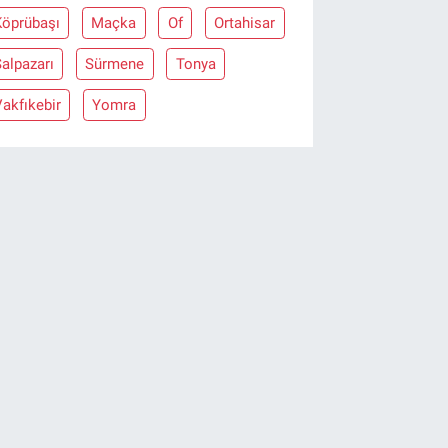
Köprübaşı
Maçka
Of
Ortahisar
alpazarı
Sürmene
Tonya
akfıkebir
Yomra