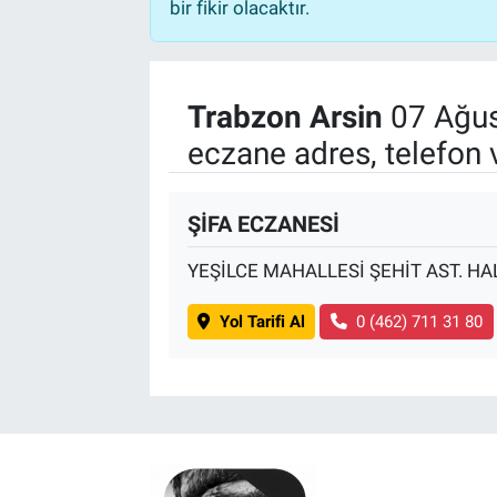
bir fikir olacaktır.
Trabzon Arsin
07 Ağus
eczane adres, telefon 
ŞİFA ECZANESİ
YEŞİLCE MAHALLESİ ŞEHİT AST. HA
Yol Tarifi Al
0 (462) 711 31 80