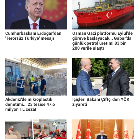
Cumhurbaşkanı Erdoğan'dan
Osman Gazi platformu Eylül'de
'Terörsüz Türkiye' mesajı
göreve başlayacak... Gabar'da
günlük petrol üretimi 83 bin
200 varile ulaştı
Akdeniz'de mikroplastik
İçişleri Bakanı Çiftçi'den YÖK
denetimi... 23 tesise 47,6
ziyareti
milyon TL ceza!