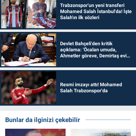
Trabzonspor'un yeni transferi
Mohamed Salah İstanbul'da! İşte
Salah'ın ilk sözleri
Devlet Bahçeli'den kritik
açıklama: 'Öcalan umuda,
Ahmetler göreve, Demirtaş evine
dönmelidir'
Resmi imzayı attı! Mohamed
Salah Trabzonspor'da
Bunlar da ilginizi çekebilir