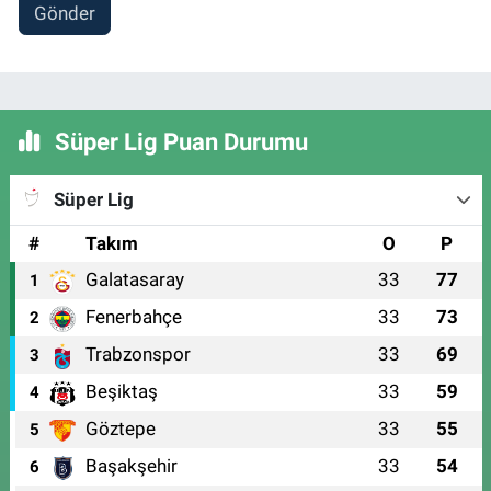
Gönder
Süper Lig Puan Durumu
Süper Lig
#
Takım
O
P
Galatasaray
33
77
1
Fenerbahçe
33
73
2
Trabzonspor
33
69
3
Beşiktaş
33
59
4
Göztepe
33
55
5
Başakşehir
33
54
6