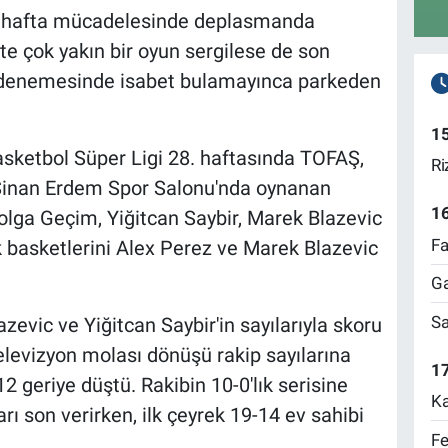
8. hafta mücadelesinde deplasmanda
ete çok yakın bir oyun sergilese de son
k denemesinde isabet bulamayınca parkeden
1
asketbol Süper Ligi 28. haftasında TOFAŞ,
Ri
 Sinan Erdem Spor Salonu'nda oynanan
1
lga Geçim, Yiğitcan Saybir, Marek Blazevic
Fa
lk basketlerini Alex Perez ve Marek Blazevic
Ga
Sa
zevic ve Yiğitcan Saybir'in sayılarıyla skoru
televizyon molası dönüşü rakip sayılarına
17
 geriye düştü. Rakibin 10-0'lık serisine
Ka
rı son verirken, ilk çeyrek 19-14 ev sahibi
Fe