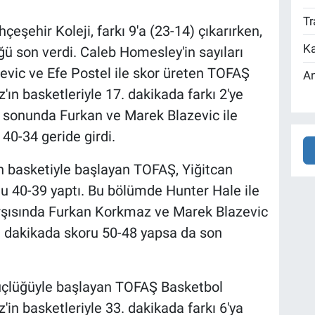
Tr
çeşehir Koleji, farkı 9'a (23-14) çıkarırken,
Ka
üğü son verdi. Caleb Homesley'in sayıları
evic ve Efe Postel ile skor üreten TOFAŞ
An
ın basketleriyle 17. dakikada farkı 2'ye
ek sonunda Furkan ve Marek Blazevic ile
40-34 geride girdi.
n basketiyle başlayan TOFAŞ, Yiğitcan
mu 40-39 yaptı. Bu bölümde Hunter Hale ile
arşısında Furkan Korkmaz ve Marek Blazevic
28. dakikada skoru 50-48 yapsa da son
üçlüğüyle başlayan TOFAŞ Basketbol
in basketleriyle 33. dakikada farkı 6'ya