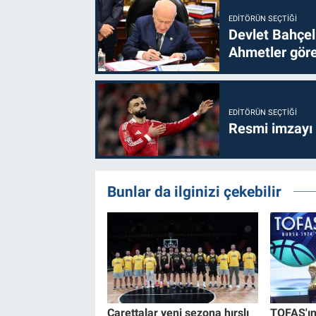
EDITÖRÜN SEÇTIĞI
Devlet Bahçel
Ahmetler göre
EDITÖRÜN SEÇTIĞI
Resmi imzayı
Bunlar da ilginizi çekebilir
Carettalar yeni sezona hırslı
TOFAŞ'ın 