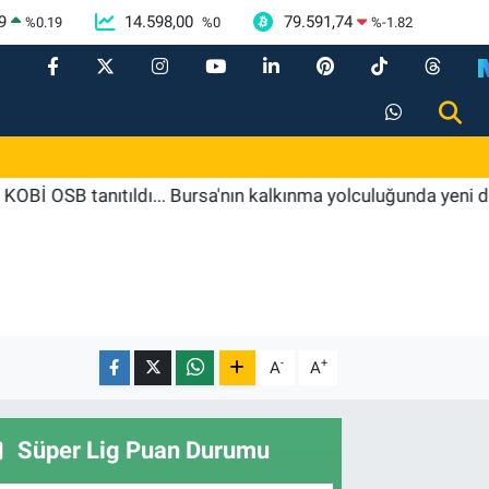
9
14.598,00
79.591,74
%
0.19
%
0
%
-1.82
tanıtıldı... Bursa'nın kalkınma yolculuğunda yeni dönem
-
+
A
A
Süper Lig Puan Durumu