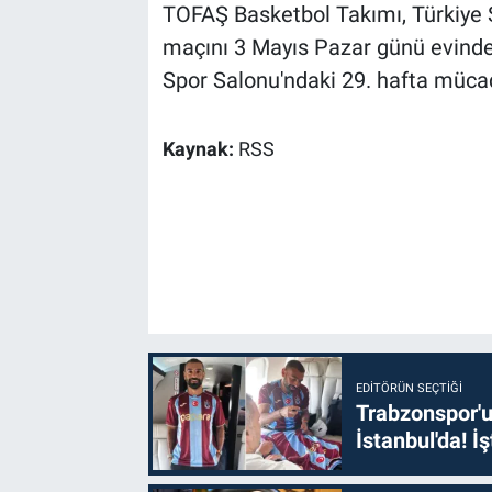
TOFAŞ Basketbol Takımı, Türkiye S
maçını 3 Mayıs Pazar günü evinde
Spor Salonu'ndaki 29. hafta mücad
Kaynak:
RSS
EDITÖRÜN SEÇTIĞI
Trabzonspor'u
İstanbul'da! İş