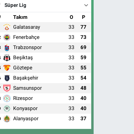
Süper Lig
#
Takım
O
P
Galatasaray
33
77
1
Fenerbahçe
33
73
2
Trabzonspor
33
69
3
Beşiktaş
33
59
4
Göztepe
33
55
5
Başakşehir
33
54
6
Samsunspor
33
48
7
Rizespor
33
40
8
Konyaspor
33
40
9
Alanyaspor
33
37
0