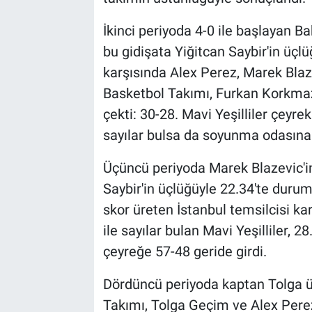
İkinci periyoda 4-0 ile başlayan Bah
bu gidişata Yiğitcan Saybir'in üçl
karşısında Alex Perez, Marek Blaz
Basketbol Takımı, Furkan Korkmaz'
çekti: 30-28. Mavi Yeşilliler çeyr
sayılar bulsa da soyunma odasına 
Üçüncü periyoda Marek Blazevic'i
Saybir'in üçlüğüyle 22.34'te duru
skor üreten İstanbul temsilcisi k
ile sayılar bulan Mavi Yeşilliler, 
çeyreğe 57-48 geride girdi.
Dördüncü periyoda kaptan Tolga 
Takımı, Tolga Geçim ve Alex Perez'