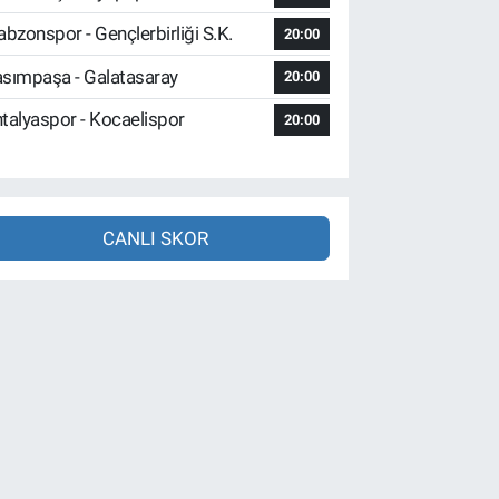
abzonspor - Gençlerbirliği S.K.
20:00
sımpaşa - Galatasaray
20:00
talyaspor - Kocaelispor
20:00
CANLI SKOR