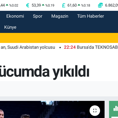
,44
53,39
61,60
6.862,0
%
0.02
%
0.19
%
0.18
Ekonomi
Spor
Magazin
Tüm Haberler
Künye
i Arabistan yolcusu
22:24
Bursa'da TEKNOSAB KOBİ OSB 
cumda yıkıldı