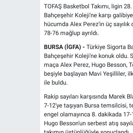
TOFAŞ Basketbol Takımı, ligin 2
Bahçeşehir Koleji'ne karşı galibiy
hücumda Alex Perez'in üç sayılı
78-76 mağlup ayrıldı.
BURSA (İGFA) -
Türkiye Sigorta B
Bahçeşehir Koleji'ne konuk oldu.
maça Alex Perez, Hugo Besson, To
beşiyle başlayan Mavi Yeşilliler, i
ile buldu.
Rakip sayıları karşısında Marek Bla
7-12'ye taşıyan Bursa temsilcisi, 
engel olamayınca 8. dakikada 17-12
Hugo Besson'un serbest atış sayıla
takımın üstünlüğüyle sonuçlandı.