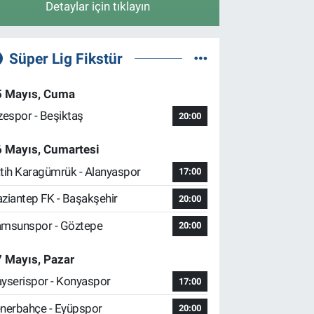
Detaylar için tıklayın
Süper Lig Fikstür
5 Mayıs, Cuma
zespor - Beşiktaş
20:00
6 Mayıs, Cumartesi
tih Karagümrük - Alanyaspor
17:00
ziantep FK - Başakşehir
20:00
msunspor - Göztepe
20:00
 Mayıs, Pazar
yserispor - Konyaspor
17:00
nerbahçe - Eyüpspor
20:00