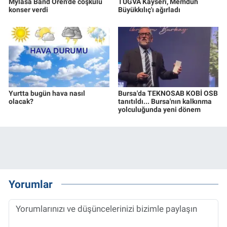
Mylasa Band Ören'de coşkulu
TÜGVA Kayseri, Memduh
konser verdi
Büyükkılıç'ı ağırladı
Yurtta bugün hava nasıl
Bursa'da TEKNOSAB KOBİ OSB
olacak?
tanıtıldı... Bursa'nın kalkınma
yolculuğunda yeni dönem
Yorumlar