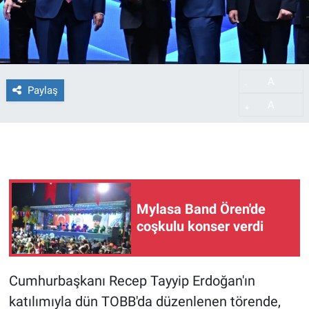
A
-
Paylaş
A
+
Mylasa Band Ören'de
coşkulu konser verdi
Cumhurbaşkanı Recep Tayyip Erdoğan'ın
katılımıyla dün TOBB'da düzenlenen törende,