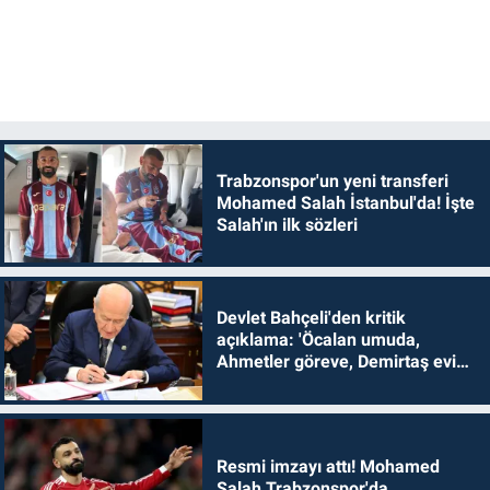
Trabzonspor'un yeni transferi
Mohamed Salah İstanbul'da! İşte
Salah'ın ilk sözleri
Devlet Bahçeli'den kritik
açıklama: 'Öcalan umuda,
Ahmetler göreve, Demirtaş evine
dönmelidir'
Resmi imzayı attı! Mohamed
Salah Trabzonspor'da