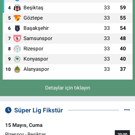
Beşiktaş
33
59
4
Göztepe
33
55
5
Başakşehir
33
54
6
Samsunspor
33
48
7
Rizespor
33
40
8
Konyaspor
33
40
9
Alanyaspor
33
37
10
Detaylar için tıklayın
Süper Lig Fikstür
15 Mayıs, Cuma
Rizespor - Beşiktaş
20:00