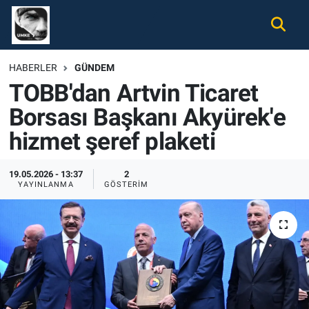
Gündem
Nöbetçi Eczaneler
HABERLER
GÜNDEM
TOBB'dan Artvin Ticaret
Ekonomi
Hava Durumu
Borsası Başkanı Akyürek'e
Spor
Namaz Vakitleri
hizmet şeref plaketi
Magazin
Trafik Durumu
19.05.2026 - 13:37
2
YAYINLANMA
GÖSTERIM
Tüm Haberler
Süper Lig Puan Durumu ve Fikstür
İletişim
Tüm Manşetler
Künye
Son Dakika Haberleri
Haber Arşivi