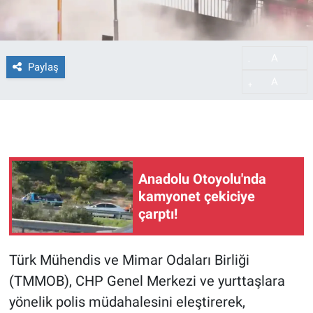
A
-
Paylaş
A
+
Anadolu Otoyolu'nda
kamyonet çekiciye
çarptı!
Türk Mühendis ve Mimar Odaları Birliği
(TMMOB), CHP Genel Merkezi ve yurttaşlara
yönelik polis müdahalesini eleştirerek,