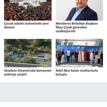
Çocuk adalet sisteminde yeni
Menderes Belediye Başkanı
dönem
İlkay Çiçek görevden
uzaklaştırıldı
Anadolu Otoyolu'nda kamyonet
Arbil Akın kadın muhtarlarla
çekiciye çarptı!
buluştu