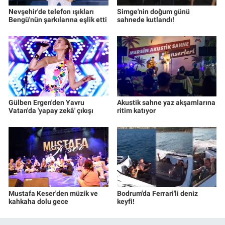
Nevşehir'de telefon ışıkları
Simge'nin doğum günü
Bengü'nün şarkılarına eşlik etti
sahnede kutlandı!
Gülben Ergen'den Yavru
Akustik sahne yaz akşamlarına
Vatan'da 'yapay zekâ' çıkışı
ritim katıyor
Mustafa Keser'den müzik ve
Bodrum'da Ferrari'li deniz
kahkaha dolu gece
keyfi!