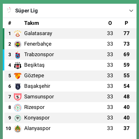
Süper Lig
#
Takım
O
P
Galatasaray
33
77
1
Fenerbahçe
33
73
2
Trabzonspor
33
69
3
Beşiktaş
33
59
4
Göztepe
33
55
5
Başakşehir
33
54
6
Samsunspor
33
48
7
Rizespor
33
40
8
Konyaspor
33
40
9
Alanyaspor
33
37
10