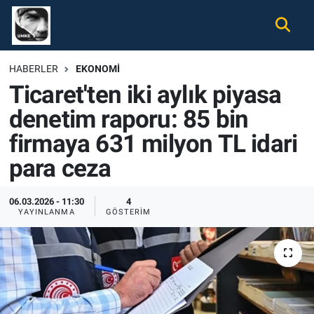
Gündem
Nöbetçi Eczaneler
HABERLER
EKONOMI
Ticaret'ten iki aylık piyasa
Ekonomi
Hava Durumu
denetim raporu: 85 bin
Spor
Namaz Vakitleri
firmaya 631 milyon TL idari
Magazin
Trafik Durumu
para ceza
Tüm Haberler
Süper Lig Puan Durumu ve Fikstür
06.03.2026 - 11:30
4
YAYINLANMA
GÖSTERIM
İletişim
Tüm Manşetler
Künye
Son Dakika Haberleri
Haber Arşivi