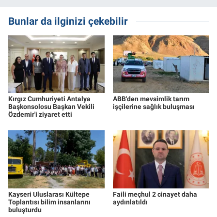
Bunlar da ilginizi çekebilir
Kırgız Cumhuriyeti Antalya
ABB'den mevsimlik tarım
Başkonsolosu Başkan Vekili
işçilerine sağlık buluşması
Özdemir'i ziyaret etti
Kayseri Uluslarası Kültepe
Faili meçhul 2 cinayet daha
Toplantısı bilim insanlarını
aydınlatıldı
buluşturdu