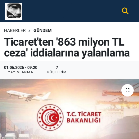
Gündem
Nöbetçi Eczaneler
HABERLER
GÜNDEM
Ticaret'ten '863 milyon TL
Ekonomi
Hava Durumu
ceza' iddialarına yalanlama
Spor
Namaz Vakitleri
01.06.2026 - 09:20
7
Magazin
Trafik Durumu
YAYINLANMA
GÖSTERIM
Tüm Haberler
Süper Lig Puan Durumu ve Fikstür
İletişim
Tüm Manşetler
Künye
Son Dakika Haberleri
Haber Arşivi