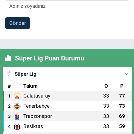
Gönder
Süper Lig Puan Durumu
Süper Lig
#
Takım
O
P
Galatasaray
33
77
1
Fenerbahçe
33
73
2
Trabzonspor
33
69
3
Beşiktaş
33
59
4