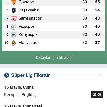
Göztepe
33
55
5
Başakşehir
33
54
6
Samsunspor
33
48
7
Rizespor
33
40
8
Konyaspor
33
40
9
Alanyaspor
33
37
10
Detaylar için tıklayın
Süper Lig Fikstür
15 Mayıs, Cuma
Rizespor - Beşiktaş
20:00
16 Mayıs, Cumartesi