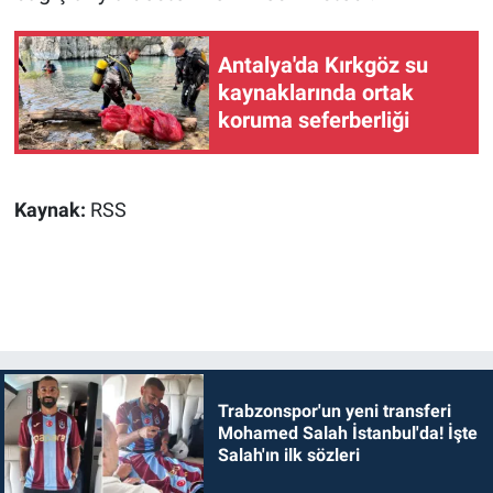
Antalya'da Kırkgöz su
kaynaklarında ortak
koruma seferberliği
Kaynak:
RSS
Trabzonspor'un yeni transferi
Mohamed Salah İstanbul'da! İşte
Salah'ın ilk sözleri