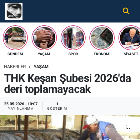
Gündem
Nöbetçi Eczaneler
Ekonomi
Hava Durumu
GÜNDEM
YAŞAM
SPOR
EKONOMI
SIYASET
Spor
Namaz Vakitleri
HABERLER
YAŞAM
Magazin
Trafik Durumu
THK Keşan Şubesi 2026'da
deri toplamayacak
Tüm Haberler
Süper Lig Puan Durumu ve Fikstür
İletişim
Tüm Manşetler
25.05.2026 - 10:07
1
YAYINLANMA
GÖSTERIM
Künye
Son Dakika Haberleri
Haber Arşivi