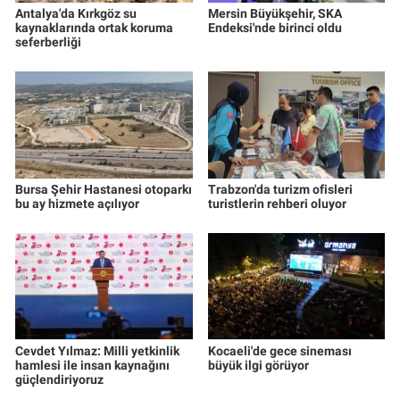
Antalya'da Kırkgöz su
Mersin Büyükşehir, SKA
kaynaklarında ortak koruma
Endeksi'nde birinci oldu
seferberliği
Bursa Şehir Hastanesi otoparkı
Trabzon'da turizm ofisleri
bu ay hizmete açılıyor
turistlerin rehberi oluyor
Cevdet Yılmaz: Milli yetkinlik
Kocaeli'de gece sineması
hamlesi ile insan kaynağını
büyük ilgi görüyor
güçlendiriyoruz