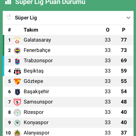
Süper Lig Puan Durumu
Süper Lig
#
Takım
O
P
Galatasaray
33
77
1
Fenerbahçe
33
73
2
Trabzonspor
33
69
3
Beşiktaş
33
59
4
Göztepe
33
55
5
Başakşehir
33
54
6
Samsunspor
33
48
7
Rizespor
33
40
8
Konyaspor
33
40
9
Alanyaspor
33
37
10