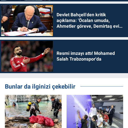
Devlet Bahçeli'den kritik
açıklama: 'Öcalan umuda,
Ahmetler göreve, Demirtaş evine
dönmelidir'
Resmi imzayı attı! Mohamed
Salah Trabzonspor'da
Bunlar da ilginizi çekebilir