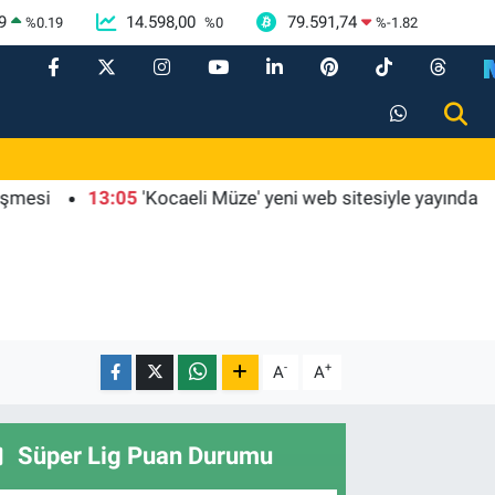
9
14.598,00
79.591,74
%
0.19
%
0
%
-1.82
13:05
'Kocaeli Müze' yeni web sitesiyle yayında
13:0
-
+
A
A
Süper Lig Puan Durumu