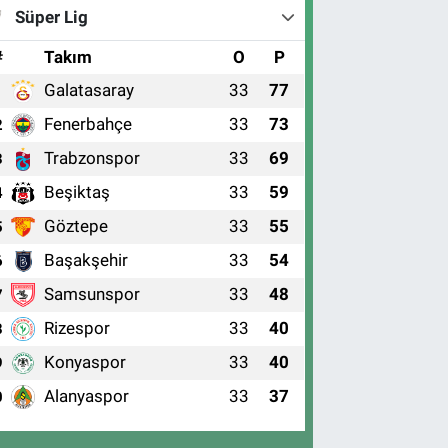
Süper Lig
#
Takım
O
P
Galatasaray
33
77
1
Fenerbahçe
33
73
2
Trabzonspor
33
69
3
Beşiktaş
33
59
4
Göztepe
33
55
5
Başakşehir
33
54
6
Samsunspor
33
48
7
Rizespor
33
40
8
Konyaspor
33
40
9
Alanyaspor
33
37
0