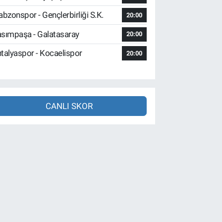
abzonspor - Gençlerbirliği S.K.
20:00
sımpaşa - Galatasaray
20:00
talyaspor - Kocaelispor
20:00
CANLI SKOR