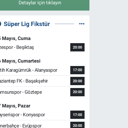
Detaylar için tıklayın
Süper Lig Fikstür
5 Mayıs, Cuma
zespor - Beşiktaş
20:00
6 Mayıs, Cumartesi
tih Karagümrük - Alanyaspor
17:00
ziantep FK - Başakşehir
20:00
msunspor - Göztepe
20:00
 Mayıs, Pazar
yserispor - Konyaspor
17:00
nerbahçe - Eyüpspor
20:00