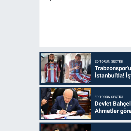
EDITÖRÜN SEÇTIĞI
Trabzonspor'u
İstanbul'da! İş
EDITÖRÜN SEÇTIĞI
Devlet Bahçel
Ahmetler göre