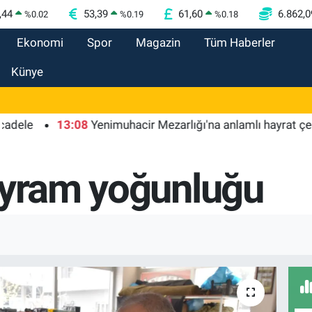
,44
53,39
61,60
6.862,0
%
0.02
%
0.19
%
0.18
Ekonomi
Spor
Magazin
Tüm Haberler
Künye
13:08
Yenimuhacir Mezarlığı'na anlamlı hayrat çeşmesi
ayram yoğunluğu