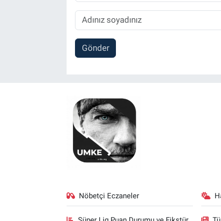
Gönder
Nöbetçi Eczaneler
H
Süper Lig Puan Durumu ve Fikstür
Tü