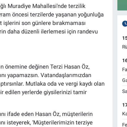
lı Muradiye Mahallesi'nde terzilik
ram öncesi terzilerde yaşanan yoğunluğa
at işlerini son günlere bırakmaması
erin daha düzenli ilerlemesi için randevu
1
Ri
1
ın önemine değinen Terzi Hasan Öz,
Fa
lığını yapamazsın. Vatandaşlarımızdan
Ga
aptırsınlar. Mutlaka oda ve vergi kaydı olan
Sa
ir edilen yerlerde giysilerinizi tamir
17
nı ifade eden Hasan Öz, müşterilerin
Ka
nı isteyerek, 'Müşterilerimizin terziye
Fe