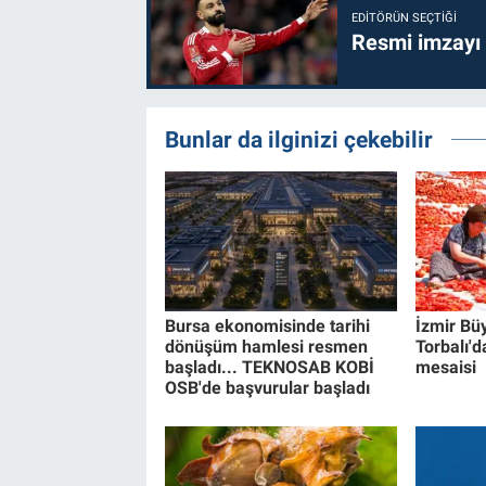
EDITÖRÜN SEÇTIĞI
Resmi imzayı
Bunlar da ilginizi çekebilir
Bursa ekonomisinde tarihi
İzmir Bü
dönüşüm hamlesi resmen
Torbalı'da
başladı... TEKNOSAB KOBİ
mesaisi
OSB'de başvurular başladı