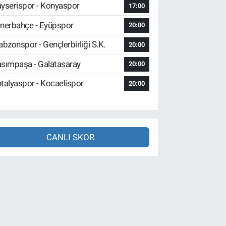
yserispor - Konyaspor
17:00
nerbahçe - Eyüpspor
20:00
abzonspor - Gençlerbirliği S.K.
20:00
sımpaşa - Galatasaray
20:00
talyaspor - Kocaelispor
20:00
CANLI SKOR