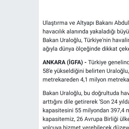
Ulaştırma ve Altyapı Bakanı Abdulka
havacılık alanında yakaladığı büy
Bakan Uraloğlu, Türkiye'nin havali
ağıyla dünya ölçeğinde dikkat çeken
ANKARA (İGFA) -
Türkiye genelind
58'e yükseldiğini belirten Uraloğlu
metrekareden 4,1 milyon metrekare
Bakan Uraloğlu, bu doğrultuda hava
arttığını dile getirerek 'Son 24 yıl
kapasitesini 55 milyondan 397,4 mi
kapasitemiz, 26 Avrupa Birliği ül
yolcuya hizmet verebilecek düzey