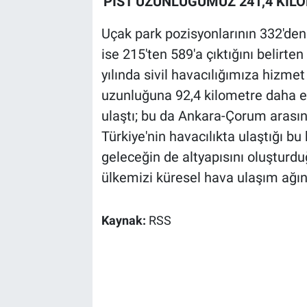
'PİST UZUNLUĞUMUZ 241,4 KİLO
Uçak park pozisyonlarının 332'den 
ise 215'ten 589'a çıktığını belirte
yılında sivil havacılığımıza hizmet
uzunluğuna 92,4 kilometre daha e
ulaştı; bu da Ankara-Çorum arasın
Türkiye'nin havacılıkta ulaştığı b
geleceğin de altyapısını oluşturd
ülkemizi küresel hava ulaşım ağını
Kaynak:
RSS