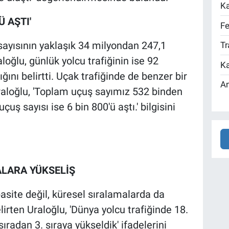
Ka
Ü AŞTI'
Fe
sayısının yaklaşık 34 milyondan 247,1
Tr
oğlu, günlük yolcu trafiğinin ise 92
Ka
ğını belirtti. Uçak trafiğinde de benzer bir
An
raloğlu, 'Toplam uçuş sayımız 532 binden
çuş sayısı ise 6 bin 800'ü aştı.' bilgisini
ALARA YÜKSELİŞ
asite değil, küresel sıralamalarda da
lirten Uraloğlu, 'Dünya yolcu trafiğinde 18.
sıradan 3. sıraya yükseldik' ifadelerini