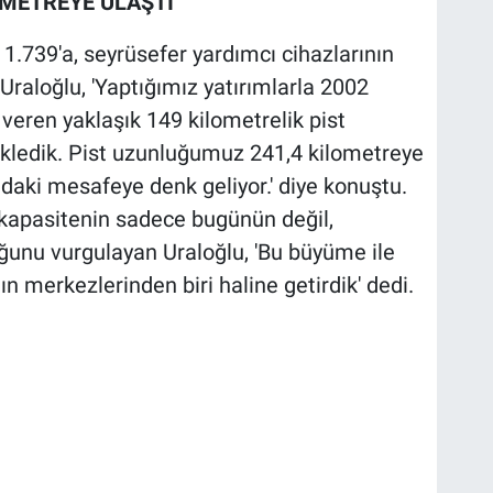
METREYE ULAŞTI'
1.739'a, seyrüsefer yardımcı cihazlarının
n Uraloğlu, 'Yaptığımız yatırımlarla 2002
 veren yaklaşık 149 kilometrelik pist
kledik. Pist uzunluğumuz 241,4 kilometreye
daki mesafeye denk geliyor.' diye konuştu.
u kapasitenin sadece bugünün değil,
uğunu vurgulayan Uraloğlu, 'Bu büyüme ile
n merkezlerinden biri haline getirdik' dedi.