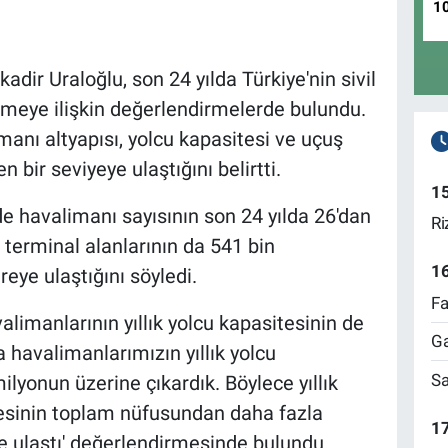
1
dir Uraloğlu, son 24 yılda Türkiye'nin sivil
ümeye ilişkin değerlendirmelerde bulundu.
manı altyapısı, yolcu kapasitesi ve uçuş
 bir seviyeye ulaştığını belirtti.
1
e havalimanı sayısının son 24 yılda 26'dan
Ri
, terminal alanlarının da 541 bin
1
ye ulaştığını söyledi.
Fa
limanlarının yıllık yolcu kapasitesinin de
Ga
da havalimanlarımızın yıllık yolcu
Sa
lyonun üzerine çıkardık. Böylece yıllık
kesinin toplam nüfusundan daha fazla
17
e ulaştı' değerlendirmesinde bulundu.