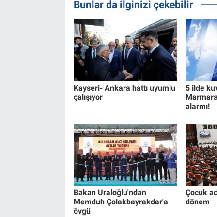
Bunlar da ilginizi çekebilir
Kayseri- Ankara hattı uyumlu
5 ilde ku
çalışıyor
Marmara 
alarmı!
Bakan Uraloğlu'ndan
Çocuk ad
Memduh Çolakbayrakdar'a
dönem
övgü