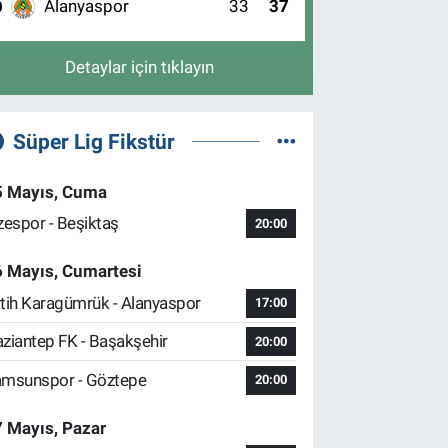
Alanyaspor
33
37
0
Detaylar için tıklayın
Süper Lig Fikstür
5 Mayıs, Cuma
zespor - Beşiktaş
20:00
6 Mayıs, Cumartesi
tih Karagümrük - Alanyaspor
17:00
ziantep FK - Başakşehir
20:00
msunspor - Göztepe
20:00
 Mayıs, Pazar