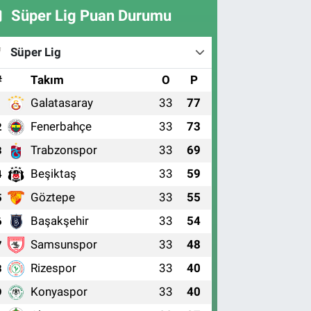
Süper Lig Puan Durumu
Süper Lig
#
Takım
O
P
Galatasaray
33
77
1
Fenerbahçe
33
73
2
Trabzonspor
33
69
3
Beşiktaş
33
59
4
Göztepe
33
55
5
Başakşehir
33
54
6
Samsunspor
33
48
7
Rizespor
33
40
8
Konyaspor
33
40
9