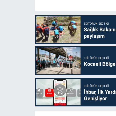
EDITÖRÜN SEÇTIĞI
Sağlık Bakanı
paylaşım
EDITÖRÜN SEÇTIĞI
Kocaeli Bölge
EDITÖRÜN SEÇTIĞI
İhbar, İlk Yar
Genişliyor