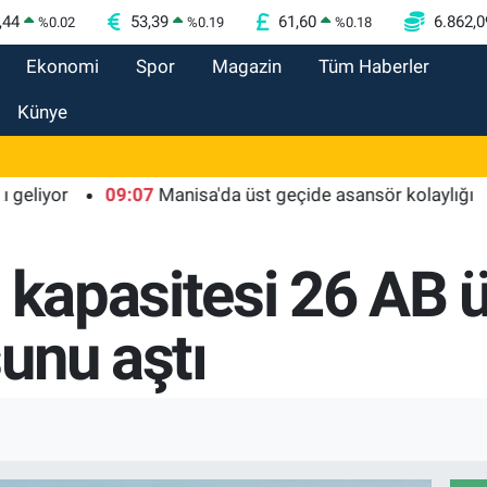
,44
53,39
61,60
6.862,0
%
0.02
%
0.19
%
0.18
Ekonomi
Spor
Magazin
Tüm Haberler
Künye
or
09:07
Manisa'da üst geçide asansör kolaylığı
09:
 kapasitesi 26 AB ü
unu aştı