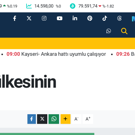
9
14.598,00
79.591,74
%
0.19
%
0
%
-1.82
00
Kayseri- Ankara hattı uyumlu çalışıyor
09:26
Başkentte
lkesinin
-
+
A
A