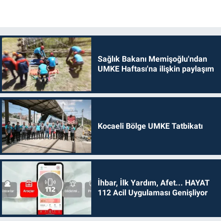
Sağlık Bakanı Memişoğlu'ndan
UMKE Haftası'na ilişkin paylaşım
Kocaeli Bölge UMKE Tatbikatı
İhbar, İlk Yardım, Afet... HAYAT
112 Acil Uygulaması Genişliyor