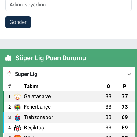
Gönder
Süper Lig Puan Durumu
Süper Lig
#
Takım
O
P
Galatasaray
33
77
1
Fenerbahçe
33
73
2
Trabzonspor
33
69
3
Beşiktaş
33
59
4