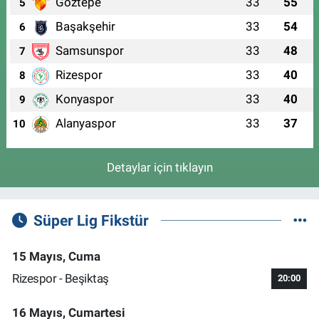
Göztepe
33
55
5
Başakşehir
33
54
6
Samsunspor
33
48
7
Rizespor
33
40
8
Konyaspor
33
40
9
Alanyaspor
33
37
10
Detaylar için tıklayın
Süper Lig Fikstür
15 Mayıs, Cuma
Rizespor - Beşiktaş
20:00
16 Mayıs, Cumartesi