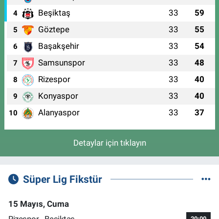
Beşiktaş
33
59
4
Göztepe
33
55
5
Başakşehir
33
54
6
Samsunspor
33
48
7
Rizespor
33
40
8
Konyaspor
33
40
9
Alanyaspor
33
37
10
Detaylar için tıklayın
Süper Lig Fikstür
15 Mayıs, Cuma
Rizespor - Beşiktaş
20:00