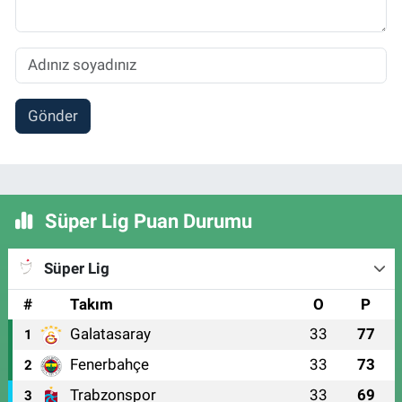
Gönder
Süper Lig Puan Durumu
Süper Lig
#
Takım
O
P
Galatasaray
33
77
1
Fenerbahçe
33
73
2
Trabzonspor
33
69
3