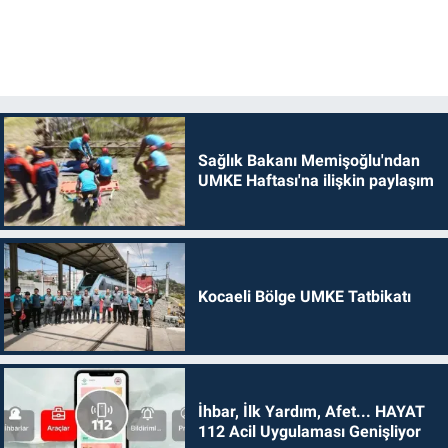
Sağlık Bakanı Memişoğlu'ndan
UMKE Haftası'na ilişkin paylaşım
Kocaeli Bölge UMKE Tatbikatı
İhbar, İlk Yardım, Afet... HAYAT
112 Acil Uygulaması Genişliyor