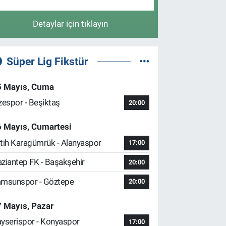
Detaylar için tıklayın
Süper Lig Fikstür
5 Mayıs, Cuma
zespor - Beşiktaş
20:00
6 Mayıs, Cumartesi
tih Karagümrük - Alanyaspor
17:00
ziantep FK - Başakşehir
20:00
msunspor - Göztepe
20:00
 Mayıs, Pazar
yserispor - Konyaspor
17:00