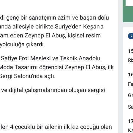
li genç bir sanatçının azim ve başarı dolu
ında ailesiyle birlikte Suriye'den Keşan'a
am eden Zeynep El Abuş, kişisel resim
 yolculuğa çıkardı.
1
-
Safiye Erol Mesleki ve Teknik Anadolu
Ri
f Moda Tasarımı öğrencisi Zeynep El Abuş, ilk
1
Sergi Salonu'nda açtı.
Fa
ve dijital çalışmalarından oluşan sergisi
Ga
Sa
17
en 4 çocuklu bir ailenin ilk kız çocuğu olan
Ka