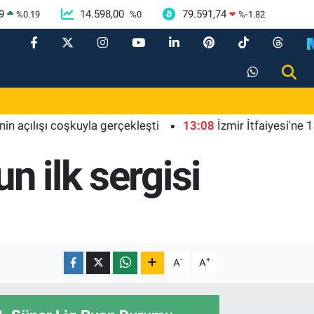
9
14.598,00
79.591,74
%
0.19
%
0
%
-1.82
ılışı coşkuyla gerçekleşti
13:08
İzmir İtfaiyesi'ne 13,5 mi
n ilk sergisi
-
+
A
A