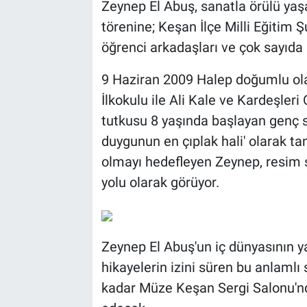
Zeynep El Abuş, sanatla örülü yaşa
törenine; Keşan İlçe Milli Eğitim Ş
öğrenci arkadaşları ve çok sayıda 
9 Haziran 2009 Halep doğumlu ola
İlkokulu ile Ali Kale ve Kardeşle
tutkusu 8 yaşında başlayan genç s
duygunun en çıplak hali' olarak tan
olmayı hedefleyen Zeynep, resim s
yolu olarak görüyor.
Zeynep El Abuş'un iç dünyasının y
hikayelerin izini süren bu anlaml
kadar Müze Keşan Sergi Salonu'nd