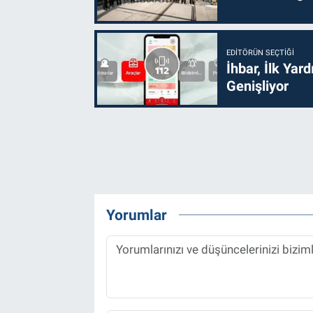
EDITÖRÜN SEÇTIĞI
İhbar, İlk Yar
Genişliyor
Yorumlar