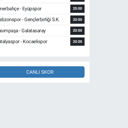
nerbahçe - Eyüpspor
20:00
abzonspor - Gençlerbirliği S.K.
20:00
sımpaşa - Galatasaray
20:00
talyaspor - Kocaelispor
20:00
CANLI SKOR