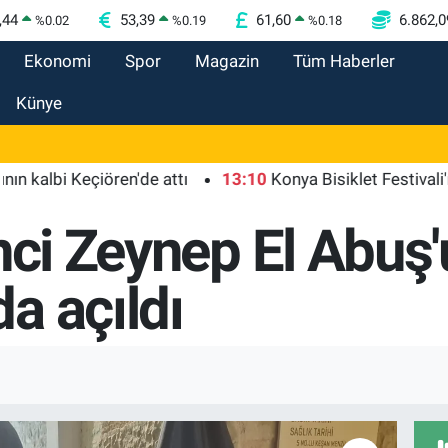
,44
53,39
61,60
6.862,0
%
0.02
%
0.19
%
0.18
Ekonomi
Spor
Magazin
Tüm Haberler
Künye
bi Keçiören'de attı
13:10
Konya Bisiklet Festivali'nin aç
nci Zeynep El Abuş'u
a açıldı