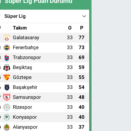
Süper Lig Puan Durumu
Süper Lig
#
Takım
O
P
Galatasaray
33
77
1
Fenerbahçe
33
73
2
Trabzonspor
33
69
3
Beşiktaş
33
59
4
Göztepe
33
55
5
Başakşehir
33
54
6
Samsunspor
33
48
7
Rizespor
33
40
8
Konyaspor
33
40
9
Alanyaspor
33
37
0