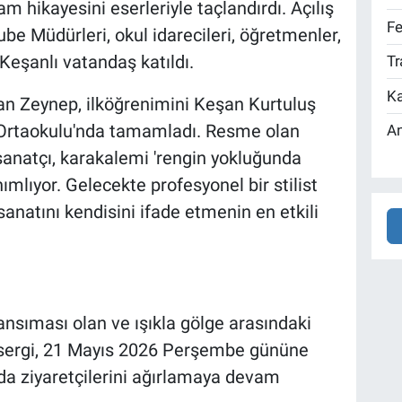
m hikayesini eserleriyle taçlandırdı. Açılış
Fe
ube Müdürleri, okul idarecileri, öğretmenler,
Keşanlı vatandaş katıldı.
Tr
Ka
n Zeynep, ilköğrenimini Keşan Kurtuluş
ri Ortaokulu'nda tamamladı. Resme olan
An
anatçı, karakalemi 'rengin yokluğunda
ımlıyor. Gelecekte profesyonel bir stilist
anatını kendisini ifade etmenin en etkili
ansıması olan ve ışıkla gölge arasındaki
ı sergi, 21 Mayıs 2026 Perşembe gününe
a ziyaretçilerini ağırlamaya devam