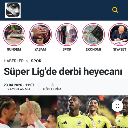
Gündem
Nöbetçi Eczaneler
Ekonomi
Hava Durumu
GÜNDEM
YAŞAM
SPOR
EKONOMI
SIYASET
Spor
Namaz Vakitleri
HABERLER
SPOR
Magazin
Trafik Durumu
Süper Lig'de derbi heyecanı
Tüm Haberler
Süper Lig Puan Durumu ve Fikstür
23.04.2026 - 11:07
3
YAYINLANMA
GÖSTERIM
İletişim
Tüm Manşetler
Künye
Son Dakika Haberleri
Haber Arşivi