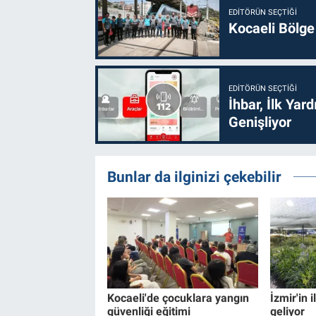
EDITÖRÜN SEÇTIĞI
Kocaeli Bölge
EDITÖRÜN SEÇTIĞI
İhbar, İlk Yar
Genişliyor
Bunlar da ilginizi çekebilir
Kocaeli'de çocuklara yangın
İzmir'in 
güvenliği eğitimi
geliyor