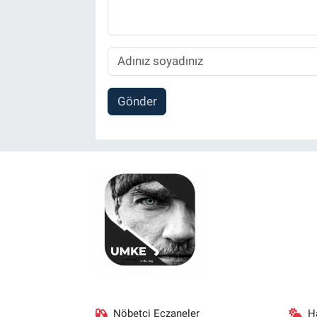
Gönder
Nöbetçi Eczaneler
H