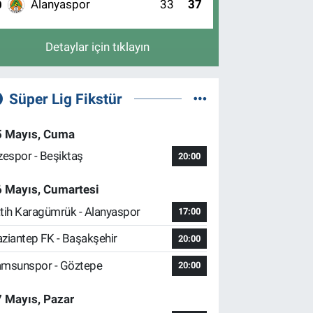
Alanyaspor
33
37
0
Detaylar için tıklayın
Süper Lig Fikstür
5 Mayıs, Cuma
zespor - Beşiktaş
20:00
6 Mayıs, Cumartesi
tih Karagümrük - Alanyaspor
17:00
ziantep FK - Başakşehir
20:00
msunspor - Göztepe
20:00
 Mayıs, Pazar