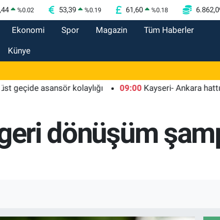
,44
53,39
61,60
6.862,0
%
0.02
%
0.19
%
0.18
Ekonomi
Spor
Magazin
Tüm Haberler
Künye
de asansör kolaylığı
09:00
Kayseri- Ankara hattı uyumlu 
 geri dönüşüm şam