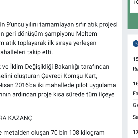
1
n 9'uncu yılını tamamlayan sıfır atık projesi
nın geri dönüşüm şampiyonu Meltem
m atık toplayarak ilk sıraya yerleşen
alleleri takip etti.
1
 ve İklim Değişikliği Bakanlığı tarafından
Ri
emelini oluşturan Çevreci Komşu Kart,
1
Nisan 2016'da iki mahallede pilot uygulama
Fa
arının ardından proje kısa sürede tüm ilçeye
Ga
Sa
LİRA KAZANÇ
17
ve metalden oluşan 70 bin 108 kilogram