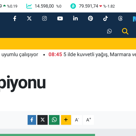
9
14.598,00
79.591,74
%
0.19
%
0
%
-1.82
çalışıyor
08:45
5 ilde kuvvetli yağış, Marmara ve Ege'de
piyonu
-
+
A
A