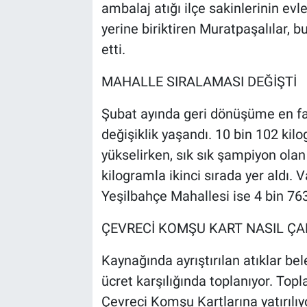
ambalaj atığı ilçe sakinlerinin evl
yerine biriktiren Muratpaşalılar, b
etti.
MAHALLE SIRALAMASI DEĞİŞTİ
Şubat ayında geri dönüşüme en fa
değişiklik yaşandı. 10 bin 102 ki
yükselirken, sık sık şampiyon ola
kilogramla ikinci sırada yer aldı. 
Yeşilbahçe Mahallesi ise 4 bin 76
ÇEVRECİ KOMŞU KART NASIL ÇA
Kaynağında ayrıştırılan atıklar bele
ücret karşılığında toplanıyor. Topla
Çevreci Komşu Kartlarına yatırılıyo