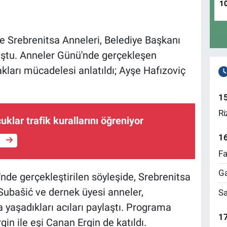
1
nde Srebrenitsa Anneleri, Belediye Başkanı
uştu. Anneler Günü'nde gerçekleşen
akları mücadelesi anlatıldı; Ayşe Hafızoviç
1
Ri
uklar trafik kurallarını öğreniyor
1
e
Fa
Ga
nde gerçekleştirilen söyleşide, Srebrenitsa
Subašić ve dernek üyesi anneler,
Sa
 yaşadıkları acıları paylaştı. Programa
17
in ile eşi Canan Ergin de katıldı.