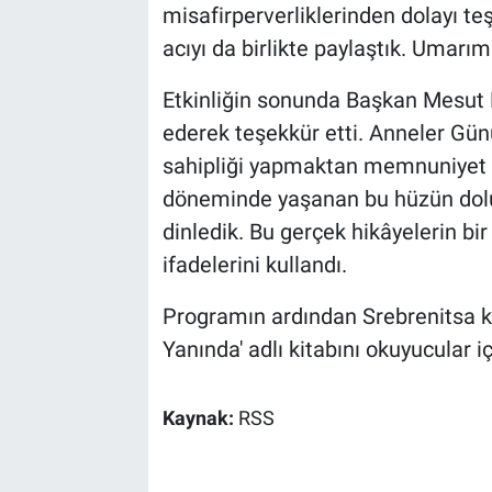
misafirperverliklerinden dolayı te
acıyı da birlikte paylaştık. Umarı
Etkinliğin sonunda Başkan Mesut E
ederek teşekkür etti. Anneler Gün
sahipliği yapmaktan memnuniyet du
döneminde yaşanan bu hüzün dolu 
dinledik. Bu gerçek hikâyelerin b
ifadelerini kullandı.
Programın ardından Srebrenitsa ka
Yanında' adlı kitabını okuyucular i
Kaynak:
RSS