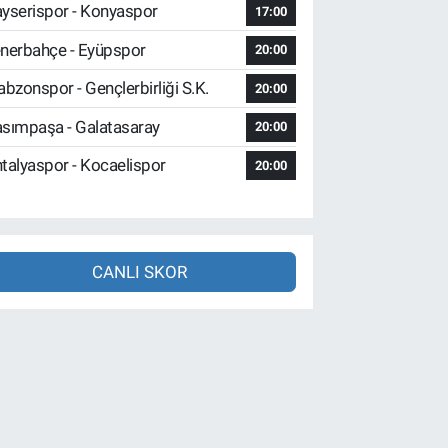
yserispor - Konyaspor
17:00
nerbahçe - Eyüpspor
20:00
abzonspor - Gençlerbirliği S.K.
20:00
sımpaşa - Galatasaray
20:00
talyaspor - Kocaelispor
20:00
CANLI SKOR