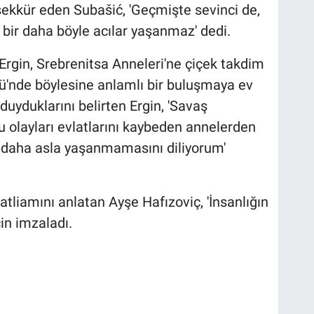
şekkür eden Subašić, 'Geçmişte sevinci de,
m bir daha böyle acılar yaşanmaz' dedi.
rgin, Srebrenitsa Anneleri'ne çiçek takdim
ü'nde böylesine anlamlı bir buluşmaya ev
yduklarını belirten Ergin, 'Savaş
olayları evlatlarını kaybeden annelerden
ir daha asla yaşanmamasını diliyorum'
tliamını anlatan Ayşe Hafızoviç, 'İnsanlığın
çin imzaladı.