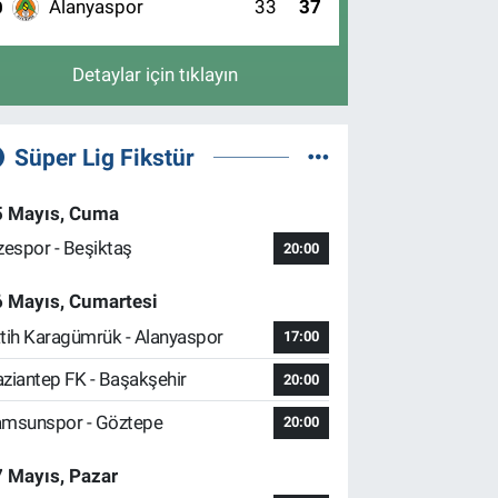
Alanyaspor
33
37
0
Detaylar için tıklayın
Süper Lig Fikstür
5 Mayıs, Cuma
zespor - Beşiktaş
20:00
6 Mayıs, Cumartesi
tih Karagümrük - Alanyaspor
17:00
ziantep FK - Başakşehir
20:00
msunspor - Göztepe
20:00
 Mayıs, Pazar