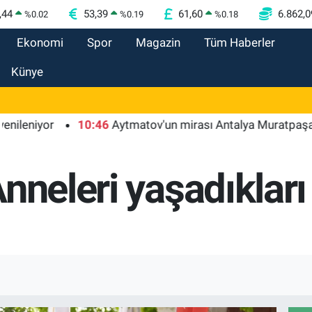
,44
53,39
61,60
6.862,0
%
0.02
%
0.19
%
0.18
Ekonomi
Spor
Magazin
Tüm Haberler
Künye
iyor
10:46
Aytmatov'un mirası Antalya Muratpaşa'da bü
nneleri yaşadıkları 