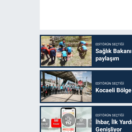
EDITÖRÜN SEÇTIĞI
Sağlık Bakanı
paylaşım
EDITÖRÜN SEÇTIĞI
Kocaeli Bölge
EDITÖRÜN SEÇTIĞI
İhbar, İlk Yar
Genişliyor