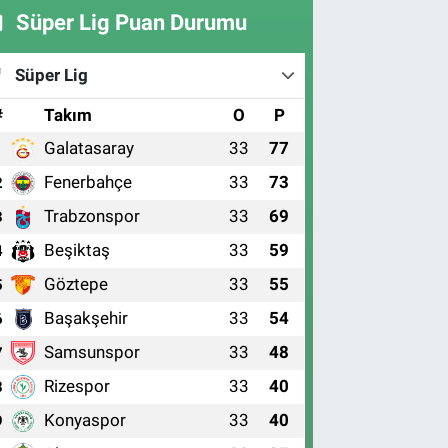
Süper Lig Puan Durumu
Süper Lig
#
Takım
O
P
Galatasaray
33
77
1
Fenerbahçe
33
73
2
Trabzonspor
33
69
3
Beşiktaş
33
59
4
Göztepe
33
55
5
Başakşehir
33
54
6
Samsunspor
33
48
7
Rizespor
33
40
8
Konyaspor
33
40
9