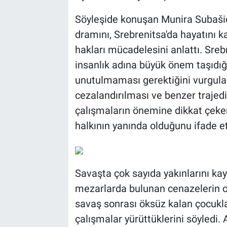
Söyleşide konuşan Munira Subašić
dramını, Srebrenitsa'da hayatını ka
hakları mücadelesini anlattı. Sre
insanlık adına büyük önem taşıdığı
unutulmaması gerektiğini vurgulad
cezalandırılması ve benzer trajed
çalışmaların önemine dikkat çeke
halkının yanında olduğunu ifade et
Savaşta çok sayıda yakınlarını kayb
mezarlarda bulunan cenazelerin ol
savaş sonrası öksüz kalan çocuklar
çalışmalar yürüttüklerini söyledi. 