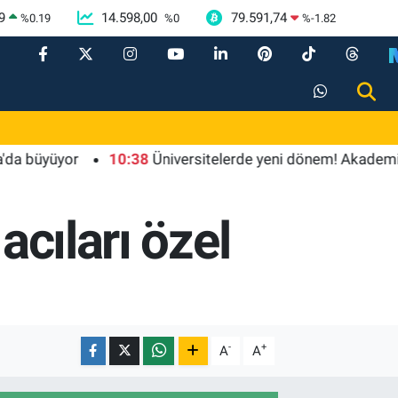
9
14.598,00
79.591,74
%
0.19
%
0
%
-1.82
yüyor
10:38
Üniversitelerde yeni dönem! Akademik sahtek
acıları özel
-
+
A
A