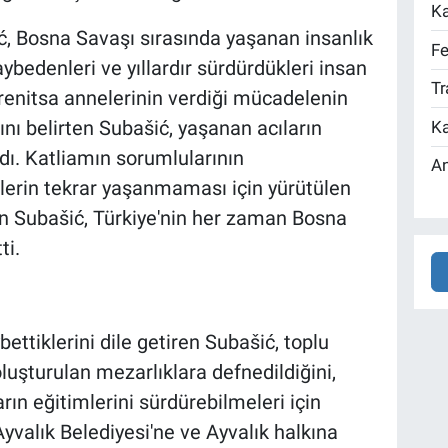
Ka
, Bosna Savaşı sırasında yaşanan insanlık
Fe
ybedenleri ve yıllardır sürdürdükleri insan
Tr
brenitsa annelerinin verdiği mücadelenin
nı belirten Subašić, yaşanan acıların
Ka
ı. Katliamın sorumlularının
An
ilerin tekrar yaşanmaması için yürütülen
n Subašić, Türkiye'nin her zaman Bosna
ti.
ettiklerini dile getiren Subašić, toplu
uşturulan mezarlıklara defnedildiğini,
ın eğitimlerini sürdürebilmeleri için
Ayvalık Belediyesi'ne ve Ayvalık halkına