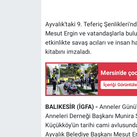
Ayvalık'taki 9. Teferiç Şenlikleri'
Mesut Ergin ve vatandaşlarla bul
etkinlikte savaş acıları ve insan h
kitabını imzaladı.
Mersin'de çoc
İçeriği Görüntül
BALIKESİR (İGFA) -
Anneler Günü'
Anneleri Derneği Başkanı Munira 
Küçükköy'ün tarihi cami avlusunda
Ayvalık Belediye Başkanı Mesut Erg