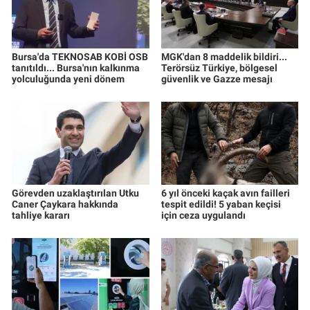
Bursa'da TEKNOSAB KOBİ OSB
MGK'dan 8 maddelik bildiri...
tanıtıldı... Bursa'nın kalkınma
Terörsüz Türkiye, bölgesel
yolculuğunda yeni dönem
güvenlik ve Gazze mesajı
Görevden uzaklaştırılan Utku
6 yıl önceki kaçak avın failleri
Caner Çaykara hakkında
tespit edildi! 5 yaban keçisi
tahliye kararı
için ceza uygulandı