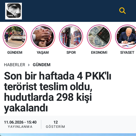
Gündem
Nöbetçi Eczaneler
Ekonomi
Hava Durumu
GÜNDEM
YAŞAM
SPOR
EKONOMI
SIYASET
Spor
Namaz Vakitleri
HABERLER
GÜNDEM
Magazin
Trafik Durumu
Son bir haftada 4 PKK'lı
terörist teslim oldu,
Tüm Haberler
Süper Lig Puan Durumu ve Fikstür
hudutlarda 298 kişi
İletişim
Tüm Manşetler
yakalandı
Künye
Son Dakika Haberleri
11.06.2026 - 15:40
12
YAYINLANMA
GÖSTERIM
Haber Arşivi