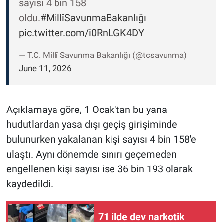
sayısı 4 bin 158
oldu.
#MillîSavunmaBakanlığı
pic.twitter.com/i0RnLGK4DY
— T.C. Millî Savunma Bakanlığı (@tcsavunma)
June 11, 2026
Açıklamaya göre, 1 Ocak'tan bu yana
hudutlardan yasa dışı geçiş girişiminde
bulunurken yakalanan kişi sayısı 4 bin 158'e
ulaştı. Aynı dönemde sınırı geçemeden
engellenen kişi sayısı ise 36 bin 193 olarak
kaydedildi.
71 ilde dev narkotik