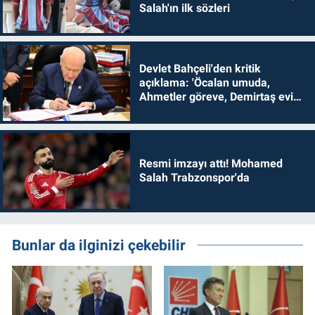
Salah'ın ilk sözleri
Devlet Bahçeli'den kritik
açıklama: 'Öcalan umuda,
Ahmetler göreve, Demirtaş evine
dönmelidir'
Resmi imzayı attı! Mohamed
Salah Trabzonspor'da
Bunlar da ilginizi çekebilir