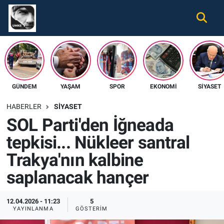
Gündem
Nöbetçi Eczaneler
Ekonomi
Hava Durumu
GÜNDEM
YAŞAM
SPOR
EKONOMI
SIYASET
Spor
Namaz Vakitleri
HABERLER
SIYASET
Magazin
Trafik Durumu
SOL Parti'den İğneada
tepkisi... Nükleer santral
Tüm Haberler
Süper Lig Puan Durumu ve Fikstür
Trakya'nın kalbine
İletişim
Tüm Manşetler
saplanacak hançer
Künye
Son Dakika Haberleri
12.04.2026 - 11:23
5
YAYINLANMA
GÖSTERIM
Haber Arşivi