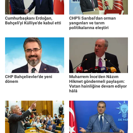
Cumhurbaşkanı Erdoğan,
CHP'li Sarıbal'dan orman
Bahçeli'yi Külliye'de kabul etti
yangınları ve tarım
politikalarına eleştiri
CHP Bahçelievler'de yeni
Muharrem İnce'den Nâzım
dönem
Hikmet göndermeli paylaşım:
Vatan hainliğine devam ediyor
hâlâ