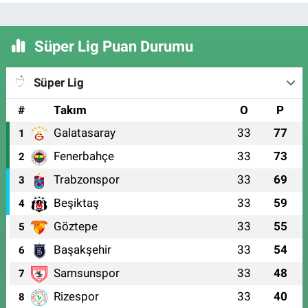
Süper Lig Puan Durumu
Süper Lig
#
Takım
O
P
Galatasaray
33
77
1
Fenerbahçe
33
73
2
Trabzonspor
33
69
3
Beşiktaş
33
59
4
Göztepe
33
55
5
Başakşehir
33
54
6
Samsunspor
33
48
7
Rizespor
33
40
8