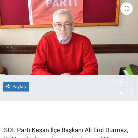
A
-
Paylaş
A
+
SOL Parti Keşan İlçe Başkanı Ali Erol Durmaz,