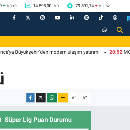
9
14.598,00
79.591,74
%
0.19
%
0
%
-1.82
Büyükşehir'den modern ulaşım yatırımı
20:52
MGK'dan 8 m
ü
-
+
A
A
Süper Lig Puan Durumu