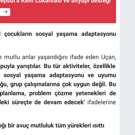
Kepsut'a Kent Lokantası ve altyapı desteği
e
mli çocukların sosyal yaşama adaptasyonu
 ve mutlu anlar yaşandığını ifade eden Uçan,
opuyla
yarıştılar. Bu tür aktiviteler,
özellikle
ın sosyal yaşama adaptasyonu ve uyumu
oğu,
grup çalışmalarına çok uygun değil. Bu
, planlama, problem çözme yetenekleri de
deki süreçte de
devam edecek'
ifadelerine
ğı bir avuç mutluluk tüm yürekleri ısıttı