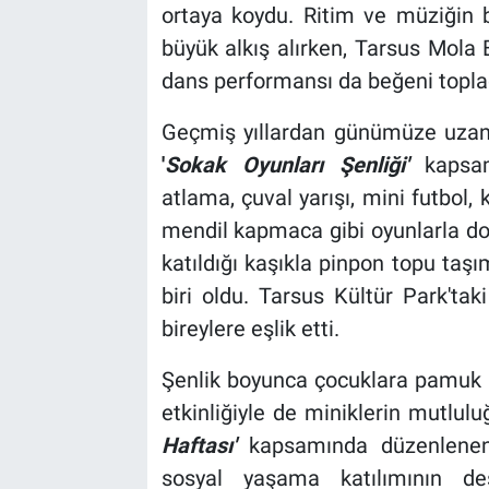
ortaya koydu. Ritim ve müziğin b
büyük alkış alırken, Tarsus Mola E
dans performansı da beğeni topla
Geçmiş yıllardan günümüze uzana
'
Sokak Oyunları Şenliği'
kapsam
atlama, çuval yarışı, mini futbol
mendil kapmaca gibi oyunlarla doya
katıldığı kaşıkla pinpon topu taşı
biri oldu. Tarsus Kültür Park'tak
bireylere eşlik etti.
Şenlik boyunca çocuklara pamuk ş
etkinliğiyle de miniklerin mutlul
Haftası'
kapsamında düzenlenen et
sosyal yaşama katılımının de