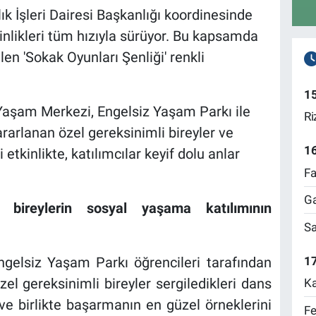
k İşleri Dairesi Başkanlığı koordinesinde
kinlikleri tüm hızıyla sürüyor. Bu kapsamda
len 'Sokak Oyunları Şenliği' renkli
1
Yaşam Merkezi, Engelsiz Yaşam Parkı ile
Ri
rarlanan özel gereksinimli bireyler ve
1
 etkinlikte, katılımcılar keyif dolu anlar
Fa
Ga
li bireylerin sosyal yaşama katılımının
Sa
17
Engelsiz Yaşam Parkı öğrencileri tarafından
zel gereksinimli bireyler sergiledikleri dans
Ka
ve birlikte başarmanın en güzel örneklerini
Fe