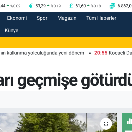
,44
53,39
61,60
6.862,0
%
0.02
%
0.19
%
0.18
Ekonomi
Spor
Magazin
Tüm Haberler
Künye
kınma yolculuğunda yeni dönem
20:55
Kocaeli Darıca'ya 
rı geçmişe götürd