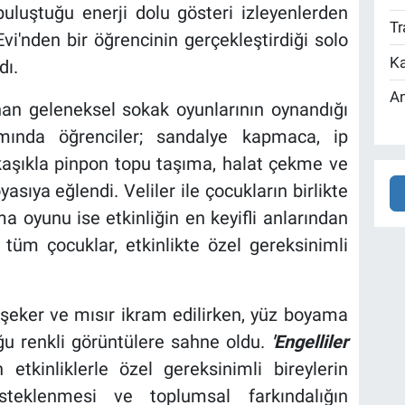
uluştuğu enerji dolu gösteri izleyenlerden
Tr
vi'nden bir öğrencinin gerçekleştirdiği solo
Ka
dı.
An
n geleneksel sokak oyunlarının oynandığı
ında öğrenciler; sandalye kapmaca, ip
, kaşıkla pinpon topu taşıma, halat çekme ve
sıya eğlendi. Veliler ile çocukların birlikte
ma oyunu ise etkinliğin en keyifli anlarından
i tüm çocuklar, etkinlikte özel gereksinimli
eker ve mısır ikram edilirken, yüz boyama
uğu renkli görüntülere sahne oldu.
'Engelliler
kinliklerle özel gereksinimli bireylerin
steklenmesi ve toplumsal farkındalığın