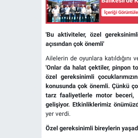
Balıkesir'de 
İçeriği Görüntül
'Bu aktiviteler, özel gereksini
açısından çok önemli'
Ailelerin de oyunlara katıldığını
'Onlar da halat çektiler,
pinpon t
özel gereksinimli
çocuklarımız
konusunda çok önemli. Çünkü
ç
tarz faaliyetlerle motor beceri
gelişiyor.
E
tkinliklerimiz önümüz
yer verdi.
Özel gereksinimli bireylerin yaşadı