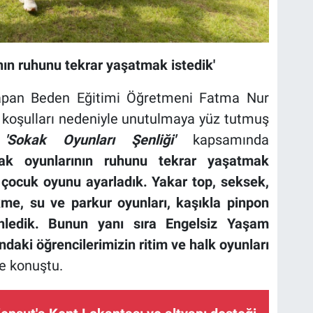
ın ruhunu tekrar yaşatmak istedik'
 yapan Beden Eğitimi Öğretmeni Fatma Nur
 koşulları nedeniyle unutulmaya yüz tutmuş
'Sokak Oyunları Şenliği'
kapsamında
k oyunlarının ruhunu tekrar yaşatmak
e çocuk oyunu ayarladık. Yakar
top, seksek,
ekme, su
ve
parkur oyunları,
kaşıkla pin
pon
nledik. Bunun yanı sıra Engelsiz Yaşam
ndaki öğrencilerimizin ritim ve halk oyunları
e konuştu.