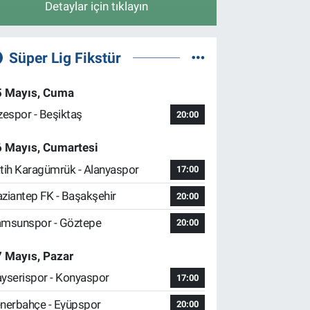
Detaylar için tıklayın
Süper Lig Fikstür
5 Mayıs, Cuma
zespor - Beşiktaş
20:00
6 Mayıs, Cumartesi
tih Karagümrük - Alanyaspor
17:00
ziantep FK - Başakşehir
20:00
msunspor - Göztepe
20:00
 Mayıs, Pazar
yserispor - Konyaspor
17:00
nerbahçe - Eyüpspor
20:00