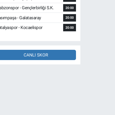
abzonspor - Gençlerbirliği S.K.
20:00
sımpaşa - Galatasaray
20:00
talyaspor - Kocaelispor
20:00
CANLI SKOR