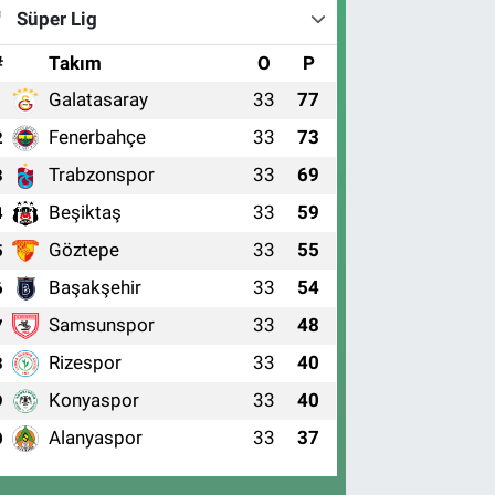
Süper Lig
#
Takım
O
P
Galatasaray
33
77
1
Fenerbahçe
33
73
2
Trabzonspor
33
69
3
Beşiktaş
33
59
4
Göztepe
33
55
5
Başakşehir
33
54
6
Samsunspor
33
48
7
Rizespor
33
40
8
Konyaspor
33
40
9
Alanyaspor
33
37
0