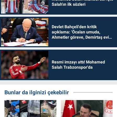
Salah'ın ilk sözleri
Devlet Bahçeli'den kritik
açıklama: 'Öcalan umuda,
Ahmetler göreve, Demirtaş evine
dönmelidir'
Resmi imzayı attı! Mohamed
Salah Trabzonspor'da
Bunlar da ilginizi çekebilir