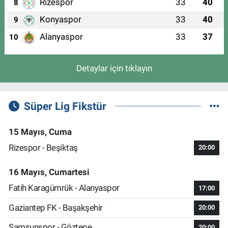
Rizespor
33
40
8
Konyaspor
33
40
9
Alanyaspor
33
37
10
Detaylar için tıklayın
Süper Lig Fikstür
15 Mayıs, Cuma
Rizespor - Beşiktaş
20:00
16 Mayıs, Cumartesi
Fatih Karagümrük - Alanyaspor
17:00
Gaziantep FK - Başakşehir
20:00
Samsunspor - Göztepe
20:00