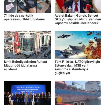
71 ilde dev narkotik
Adalet Bakanı Gürlek: Behçet
operasyonu: 844 tutuklama
Oktay'ın şüpheli ölümü yeniden
kapsamlı şekilde incelenecek
İzmit Belediyesi'nden Ruhsat
Türk F-16'ları NATO görevi için
Müdürlüğü iddialarına
Estonya'da... MSB yerli
açıklama
savunma sistemleriyle
güçleniyor