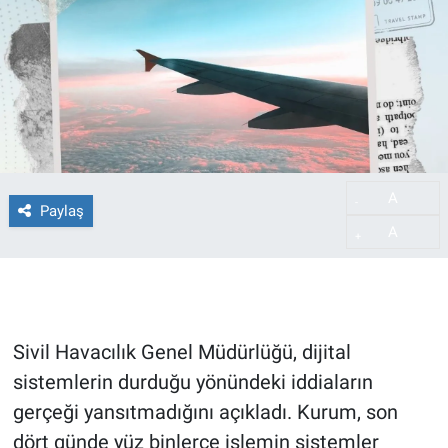
A
-
Paylaş
A
+
Sivil Havacılık Genel Müdürlüğü, dijital
sistemlerin durduğu yönündeki iddiaların
gerçeği yansıtmadığını açıkladı. Kurum, son
dört günde yüz binlerce işlemin sistemler