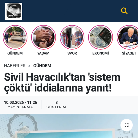
Gündem
Nöbetçi Eczaneler
Ekonomi
Hava Durumu
GÜNDEM
YAŞAM
SPOR
EKONOMI
SIYASET
Spor
Namaz Vakitleri
HABERLER
GÜNDEM
Magazin
Trafik Durumu
Sivil Havacılık'tan 'sistem
çöktü' iddialarına yanıt!
Tüm Haberler
Süper Lig Puan Durumu ve Fikstür
İletişim
Tüm Manşetler
10.03.2026 - 11:26
8
YAYINLANMA
GÖSTERIM
Künye
Son Dakika Haberleri
Haber Arşivi