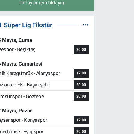
Detaylar için tıklayın
Süper Lig Fikstür
5 Mayıs, Cuma
zespor - Beşiktaş
20:00
6 Mayıs, Cumartesi
tih Karagümrük - Alanyaspor
17:00
ziantep FK - Başakşehir
20:00
msunspor - Göztepe
20:00
 Mayıs, Pazar
yserispor - Konyaspor
17:00
nerbahçe - Eyüpspor
20:00