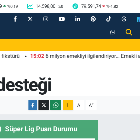
9
14.598,00
79.591,74
%
0.19
%
0
%
-1.82
15:02
6 milyon emekliyi ilgilendiriyor... Emekli aylığı f
desteği
-
+
A
A
Süper Lig Puan Durumu