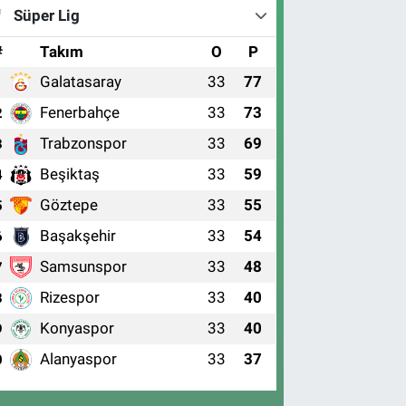
Süper Lig
#
Takım
O
P
Galatasaray
33
77
1
Fenerbahçe
33
73
2
Trabzonspor
33
69
3
Beşiktaş
33
59
4
Göztepe
33
55
5
Başakşehir
33
54
6
Samsunspor
33
48
7
Rizespor
33
40
8
Konyaspor
33
40
9
Alanyaspor
33
37
0