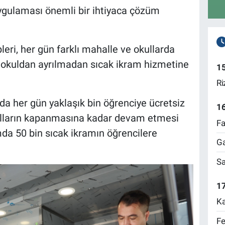
uygulaması önemli bir ihtiyaca çözüm
leri, her gün farklı mahalle ve okullarda
n okuldan ayrılmadan sıcak ikram hizmetine
1
Ri
a her gün yaklaşık bin öğrenciye ücretsiz
1
ulların kapanmasına kadar devam etmesi
Fa
mda 50 bin sıcak ikramın öğrencilere
Ga
Sa
17
Ka
Fe