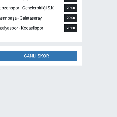
abzonspor - Gençlerbirliği S.K.
20:00
sımpaşa - Galatasaray
20:00
talyaspor - Kocaelispor
20:00
CANLI SKOR