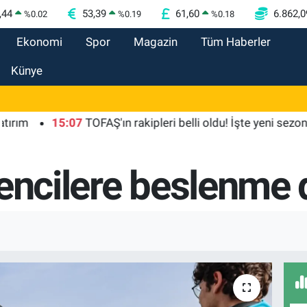
,44
53,39
61,60
6.862,0
%
0.02
%
0.19
%
0.18
Ekonomi
Spor
Magazin
Tüm Haberler
Künye
15:07
TOFAŞ'ın rakipleri belli oldu! İşte yeni sezon fikstürü
rencilere beslenme 