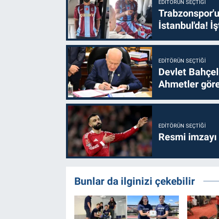
EDITÖRÜN SEÇTIĞI
Trabzonspor'u
İstanbul'da! İş
EDITÖRÜN SEÇTIĞI
Devlet Bahçel
Ahmetler göre
EDITÖRÜN SEÇTIĞI
Resmi imzayı
Bunlar da ilginizi çekebilir