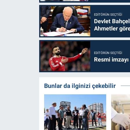
EDITÖRÜN SEÇTIĞI
Devlet Bahçel
Ahmetler göre
EDITÖRÜN SEÇTIĞI
Resmi imzayı
Bunlar da ilginizi çekebilir