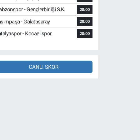
abzonspor - Gençlerbirliği S.K.
20:00
sımpaşa - Galatasaray
20:00
talyaspor - Kocaelispor
20:00
CANLI SKOR