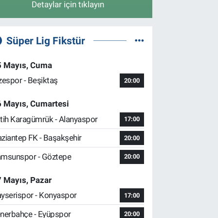
Detaylar için tıklayın
Süper Lig Fikstür
5 Mayıs, Cuma
zespor - Beşiktaş
20:00
6 Mayıs, Cumartesi
tih Karagümrük - Alanyaspor
17:00
ziantep FK - Başakşehir
20:00
msunspor - Göztepe
20:00
 Mayıs, Pazar
yserispor - Konyaspor
17:00
nerbahçe - Eyüpspor
20:00