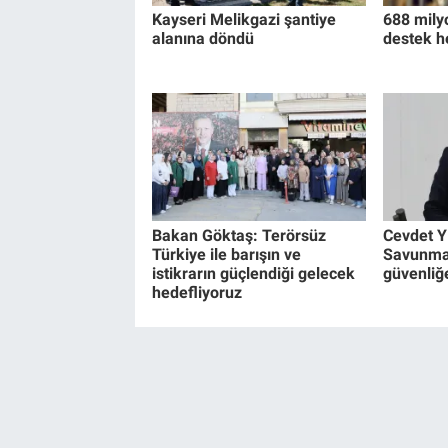
Kayseri Melikgazi şantiye
688 mily
alanına döndü
destek h
Bakan Göktaş: Terörsüz
Cevdet Y
Türkiye ile barışın ve
Savunma
istikrarın güçlendiği gelecek
güvenliğ
hedefliyoruz