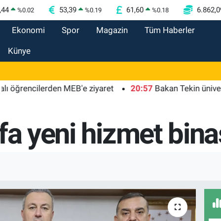
,44
53,39
61,60
6.862,0
%
0.02
%
0.19
%
0.18
Ekonomi
Spor
Magazin
Tüm Haberler
Künye
encilerden MEB'e ziyaret
20:57
Bakan Tekin üniversite ad
fa yeni hizmet bina