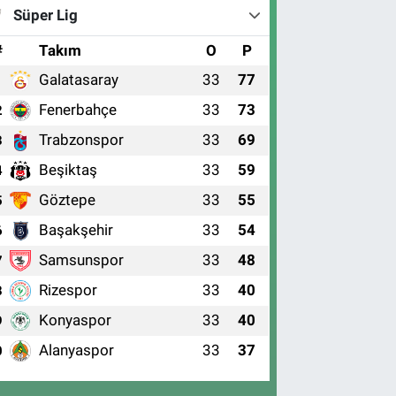
Süper Lig
#
Takım
O
P
Galatasaray
33
77
1
Fenerbahçe
33
73
2
Trabzonspor
33
69
3
Beşiktaş
33
59
4
Göztepe
33
55
5
Başakşehir
33
54
6
Samsunspor
33
48
7
Rizespor
33
40
8
Konyaspor
33
40
9
Alanyaspor
33
37
0