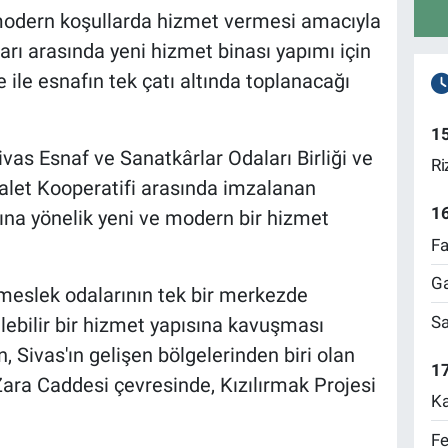
modern koşullarda hizmet vermesi amacıyla
ları arasında yeni hizmet binası yapımı için
e ile esnafın tek çatı altında toplanacağı
1
ivas Esnaf ve Sanatkârlar Odaları Birliği ve
Ri
alet Kooperatifi arasında imzalanan
1
ına yönelik yeni ve modern bir hizmet
Fa
Ga
 meslek odalarının tek bir merkezde
Sa
lebilir bir hizmet yapısına kavuşması
, Sivas'ın gelişen bölgelerinden biri olan
17
Zara Caddesi çevresinde, Kızılırmak Projesi
Ka
Fe