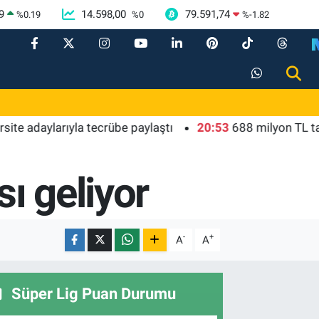
9
14.598,00
79.591,74
%
0.19
%
0
%
-1.82
aylarıyla tecrübe paylaştı
20:53
688 milyon TL tarımsal
sı geliyor
-
+
A
A
Süper Lig Puan Durumu