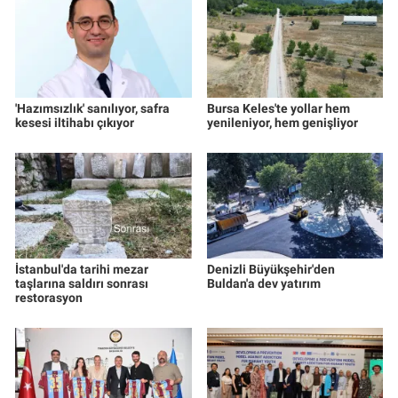
'Hazımsızlık' sanılıyor, safra
Bursa Keles'te yollar hem
kesesi iltihabı çıkıyor
yenileniyor, hem genişliyor
İstanbul'da tarihi mezar
Denizli Büyükşehir'den
taşlarına saldırı sonrası
Buldan'a dev yatırım
restorasyon