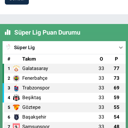
Süper Lig Puan Durumu
Süper Lig
#
Takım
O
P
Galatasaray
33
77
1
Fenerbahçe
33
73
2
Trabzonspor
33
69
3
Beşiktaş
33
59
4
Göztepe
33
55
5
Başakşehir
33
54
6
Samsunspor
33
48
7