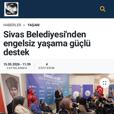
Gündem
Nöbetçi Eczaneler
HABERLER
YAŞAM
Sivas Belediyesi'nden
Ekonomi
Hava Durumu
engelsiz yaşama güçlü
Spor
Namaz Vakitleri
destek
Magazin
Trafik Durumu
15.05.2026 - 11:39
4
YAYINLANMA
GÖSTERIM
Tüm Haberler
Süper Lig Puan Durumu ve Fikstür
İletişim
Tüm Manşetler
Künye
Son Dakika Haberleri
Haber Arşivi