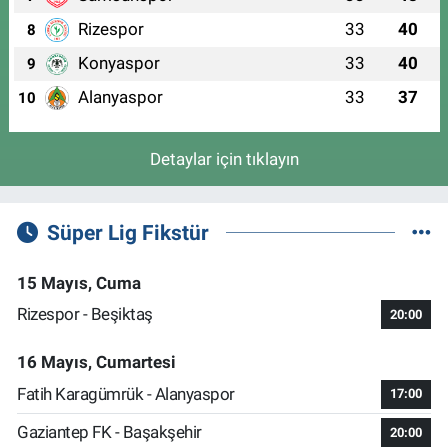
Rizespor
33
40
8
Konyaspor
33
40
9
Alanyaspor
33
37
10
Detaylar için tıklayın
Süper Lig Fikstür
15 Mayıs, Cuma
Rizespor - Beşiktaş
20:00
16 Mayıs, Cumartesi
Fatih Karagümrük - Alanyaspor
17:00
Gaziantep FK - Başakşehir
20:00