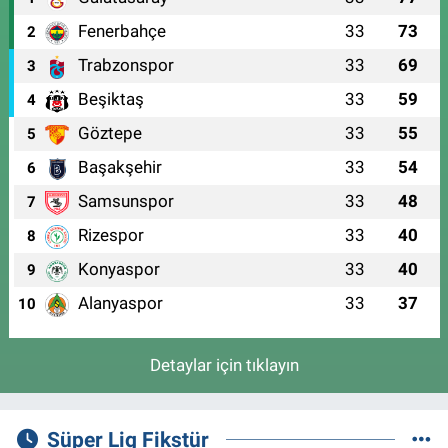
Fenerbahçe
33
73
2
Trabzonspor
33
69
3
Beşiktaş
33
59
4
Göztepe
33
55
5
Başakşehir
33
54
6
Samsunspor
33
48
7
Rizespor
33
40
8
Konyaspor
33
40
9
Alanyaspor
33
37
10
Detaylar için tıklayın
Süper Lig Fikstür