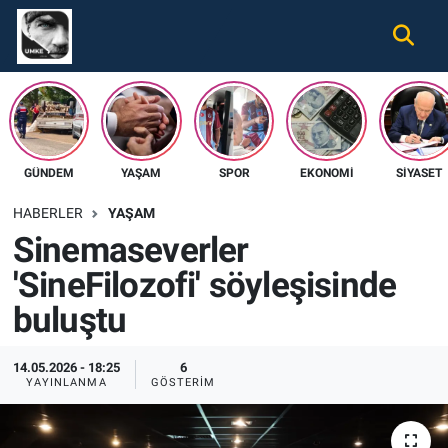
Gündem
Nöbetçi Eczaneler
Ekonomi
Hava Durumu
GÜNDEM
YAŞAM
SPOR
EKONOMI
SIYASET
Spor
Namaz Vakitleri
HABERLER
YAŞAM
Magazin
Trafik Durumu
Sinemaseverler
'SineFilozofi' söyleşisinde
Tüm Haberler
Süper Lig Puan Durumu ve Fikstür
buluştu
İletişim
Tüm Manşetler
14.05.2026 - 18:25
6
Künye
Son Dakika Haberleri
YAYINLANMA
GÖSTERIM
Haber Arşivi