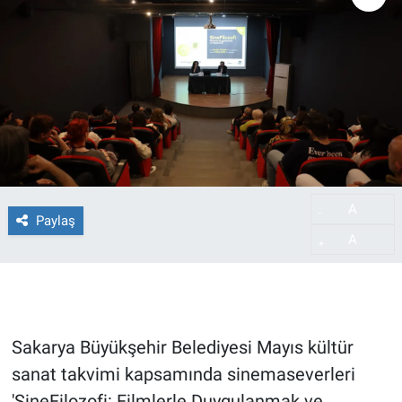
A
-
Paylaş
A
+
Sakarya Büyükşehir Belediyesi Mayıs kültür
sanat takvimi kapsamında sinemaseverleri
'SineFilozofi: Filmlerle Duygulanmak ve