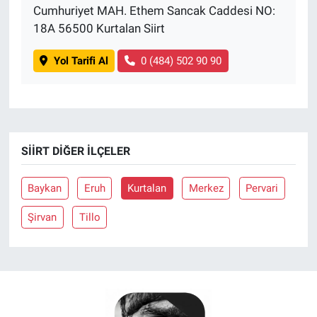
Cumhuriyet MAH. Ethem Sancak Caddesi NO:
18A 56500 Kurtalan Siirt
Yol Tarifi Al
0 (484) 502 90 90
SIIRT DIĞER İLÇELER
Baykan
Eruh
Kurtalan
Merkez
Pervari
Şirvan
Tillo