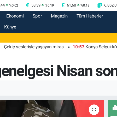
,44
53,39
61,60
6.862,0
%
0.02
%
0.19
%
0.18
Ekonomi
Spor
Magazin
Tüm Haberler
Künye
iç sesleriyle yaşayan miras
10:57
Konya Selçuklu'da yolla
genelgesi Nisan son