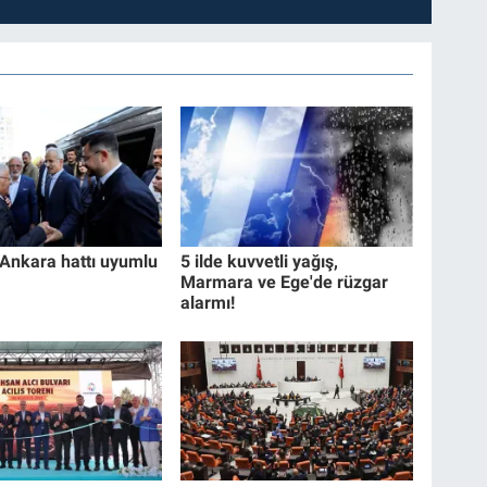
 Ankara hattı uyumlu
5 ilde kuvvetli yağış,
Marmara ve Ege'de rüzgar
alarmı!