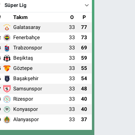
Süper Lig
#
Takım
O
P
Galatasaray
33
77
1
Fenerbahçe
33
73
2
Trabzonspor
33
69
3
Beşiktaş
33
59
4
Göztepe
33
55
5
Başakşehir
33
54
6
Samsunspor
33
48
7
Rizespor
33
40
8
Konyaspor
33
40
9
Alanyaspor
33
37
0