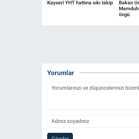
Kayseri YHT hattına sıkı takip
Bakan Ur
Memduh 
övgü
Yorumlar
Gönder