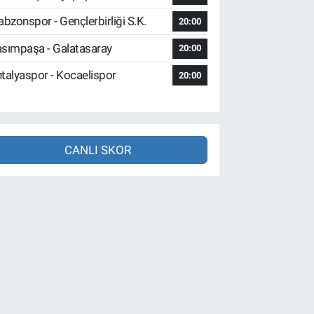
abzonspor - Gençlerbirliği S.K.
20:00
sımpaşa - Galatasaray
20:00
talyaspor - Kocaelispor
20:00
CANLI SKOR