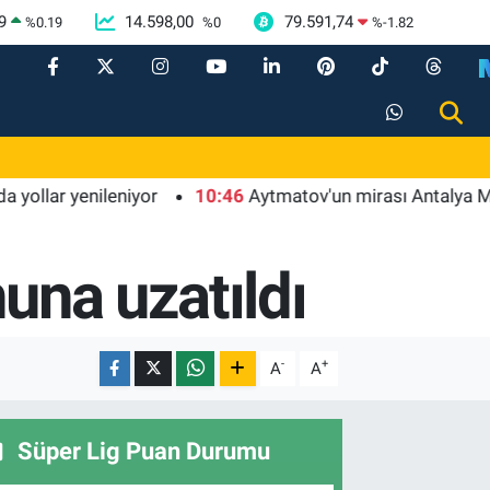
9
14.598,00
79.591,74
%
0.19
%
0
%
-1.82
r yenileniyor
10:46
Aytmatov'un mirası Antalya Muratpa
una uzatıldı
-
+
A
A
Süper Lig Puan Durumu