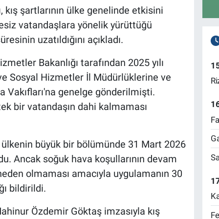
 kış şartlarının ülke genelinde etkisini
esiz vatandaşlara yönelik yürüttüğü
resinin uzatıldığını açıkladı.
izmetler Bakanlığı tarafından 2025 yılı
1
 ve Sosyal Hizmetler İl Müdürlüklerine ve
Ri
Vakıfları'na genelge gönderilmişti.
1
tek bir vatandaşın dahi kalmaması
Fa
Ga
öre ülkenin büyük bir bölümünde 31 Mart 2026
Sa
rdu. Ancak soğuk hava koşullarının devam
a neden olmaması amacıyla uygulamanın 30
17
 bildirildi.
Ka
Mahinur Özdemir Göktaş imzasıyla kış
Fe