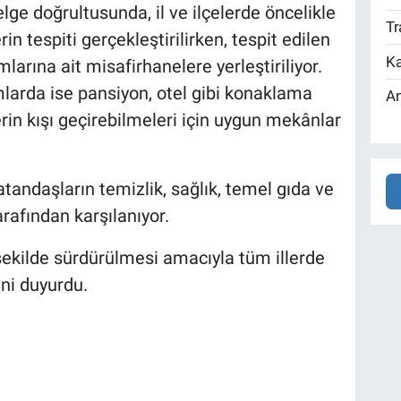
ge doğrultusunda, il ve ilçelerde öncelikle
Tr
in tespiti gerçekleştirilirken, tespit edilen
Ka
arına ait misafirhanelere yerleştiriliyor.
mlarda ise pansiyon, otel gibi konaklama
An
lerin kışı geçirebilmeleri için uygun mekânlar
atandaşların temizlik, sağlık, temel gıda ve
tarafından karşılanıyor.
şekilde sürdürülmesi amacıyla tüm illerde
ini duyurdu.