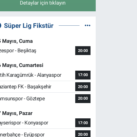
Detaylar için tıklayın
Süper Lig Fikstür
5 Mayıs, Cuma
zespor - Beşiktaş
20:00
6 Mayıs, Cumartesi
tih Karagümrük - Alanyaspor
17:00
ziantep FK - Başakşehir
20:00
msunspor - Göztepe
20:00
 Mayıs, Pazar
yserispor - Konyaspor
17:00
nerbahçe - Eyüpspor
20:00