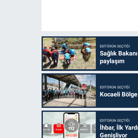
EDITÖRÜN SEÇTIĞI
Sağlık Bakanı
paylaşım
EDITÖRÜN SEÇTIĞI
Kocaeli Bölge
EDITÖRÜN SEÇTIĞI
İhbar, İlk Yar
Genişliyor