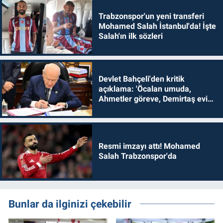
Trabzonspor'un yeni transferi
Mohamed Salah İstanbul'da! İşte
Salah'ın ilk sözleri
Devlet Bahçeli'den kritik
açıklama: 'Öcalan umuda,
Ahmetler göreve, Demirtaş evine
dönmelidir'
Resmi imzayı attı! Mohamed
Salah Trabzonspor'da
Bunlar da ilginizi çekebilir