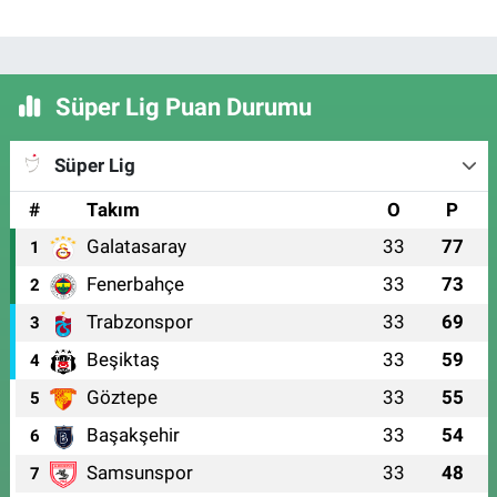
Süper Lig Puan Durumu
Süper Lig
#
Takım
O
P
Galatasaray
33
77
1
Fenerbahçe
33
73
2
Trabzonspor
33
69
3
Beşiktaş
33
59
4
Göztepe
33
55
5
Başakşehir
33
54
6
Samsunspor
33
48
7