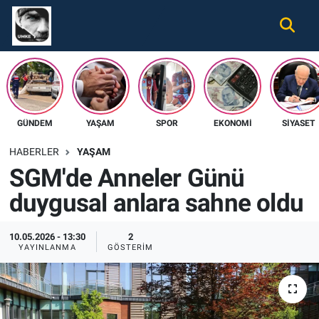
Gündem
Nöbetçi Eczaneler
Ekonomi
Hava Durumu
GÜNDEM
YAŞAM
SPOR
EKONOMI
SIYASET
Spor
Namaz Vakitleri
HABERLER
YAŞAM
Magazin
Trafik Durumu
SGM'de Anneler Günü
duygusal anlara sahne oldu
Tüm Haberler
Süper Lig Puan Durumu ve Fikstür
İletişim
Tüm Manşetler
10.05.2026 - 13:30
2
YAYINLANMA
GÖSTERIM
Künye
Son Dakika Haberleri
Haber Arşivi