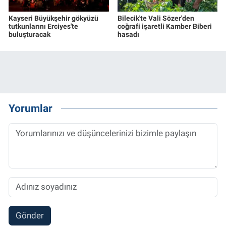
Kayseri Büyükşehir gökyüzü
Bilecik'te Vali Sözer'den
tutkunlarını Erciyes'te
coğrafi işaretli Kamber Biberi
buluşturacak
hasadı
Yorumlar
Gönder