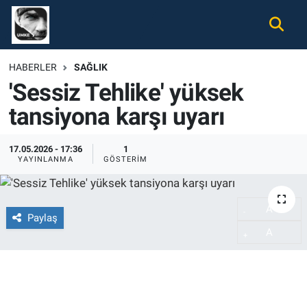
Gündem
Nöbetçi Eczaneler
HABERLER
SAĞLIK
'Sessiz Tehlike' yüksek
Ekonomi
Hava Durumu
tansiyona karşı uyarı
Spor
Namaz Vakitleri
17.05.2026 - 17:36
1
Magazin
Trafik Durumu
YAYINLANMA
GÖSTERIM
Tüm Haberler
Süper Lig Puan Durumu ve Fikstür
A
-
Paylaş
İletişim
Tüm Manşetler
A
+
Künye
Son Dakika Haberleri
Haber Arşivi