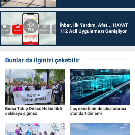
İhbar, İlk Yardım, Afet... HAYAT
112 Acil Uygulaması Genişliyor
Bunlar da ilginizi çekebilir
Bursa Tabip Odası: Hekimlik 5
İlaç denetiminde uluslararası
dakikaya sığmaz
standart dönemi