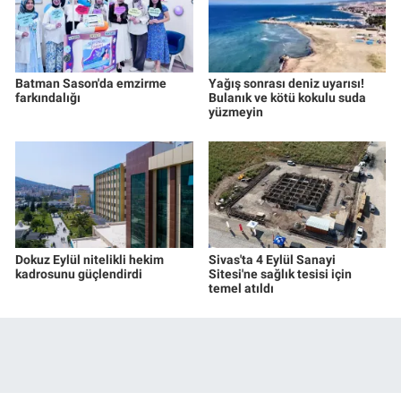
Batman Sason'da emzirme
Yağış sonrası deniz uyarısı!
farkındalığı
Bulanık ve kötü kokulu suda
yüzmeyin
Dokuz Eylül nitelikli hekim
Sivas'ta 4 Eylül Sanayi
kadrosunu güçlendirdi
Sitesi'ne sağlık tesisi için
temel atıldı