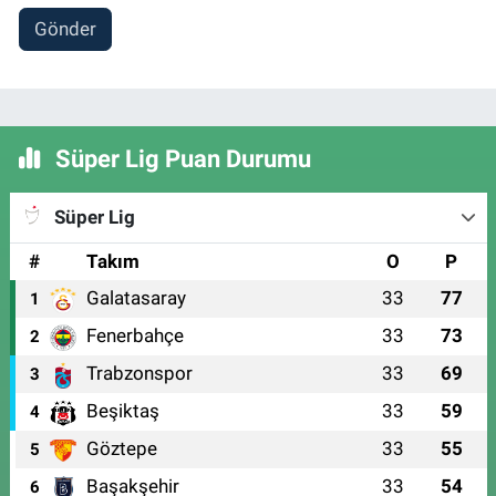
Gönder
Süper Lig Puan Durumu
Süper Lig
#
Takım
O
P
Galatasaray
33
77
1
Fenerbahçe
33
73
2
Trabzonspor
33
69
3
Beşiktaş
33
59
4
Göztepe
33
55
5
Başakşehir
33
54
6