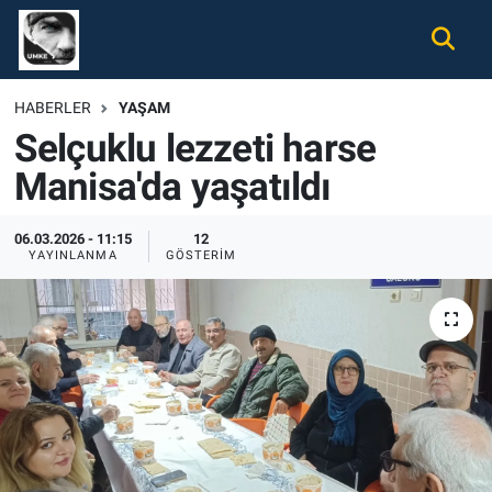
Gündem
Nöbetçi Eczaneler
HABERLER
YAŞAM
Selçuklu lezzeti harse
Ekonomi
Hava Durumu
Manisa'da yaşatıldı
Spor
Namaz Vakitleri
06.03.2026 - 11:15
12
Magazin
Trafik Durumu
YAYINLANMA
GÖSTERIM
Tüm Haberler
Süper Lig Puan Durumu ve Fikstür
İletişim
Tüm Manşetler
Künye
Son Dakika Haberleri
Haber Arşivi