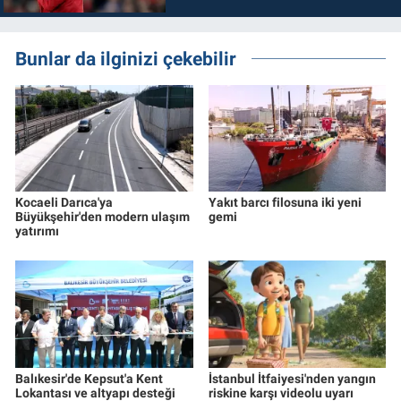
Bunlar da ilginizi çekebilir
Kocaeli Darıca'ya
Yakıt barcı filosuna iki yeni
Büyükşehir'den modern ulaşım
gemi
yatırımı
Balıkesir'de Kepsut'a Kent
İstanbul İtfaiyesi'nden yangın
Lokantası ve altyapı desteği
riskine karşı videolu uyarı