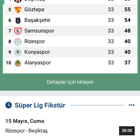
Göztepe
33
55
5
Başakşehir
33
54
6
Samsunspor
33
48
7
Rizespor
33
40
8
Konyaspor
33
40
9
Alanyaspor
33
37
10
Detaylar için tıklayın
Süper Lig Fikstür
15 Mayıs, Cuma
Rizespor - Beşiktaş
20:00