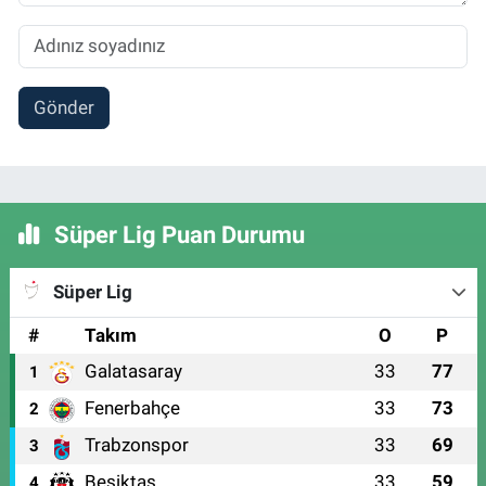
Gönder
Süper Lig Puan Durumu
Süper Lig
#
Takım
O
P
Galatasaray
33
77
1
Fenerbahçe
33
73
2
Trabzonspor
33
69
3
Beşiktaş
33
59
4