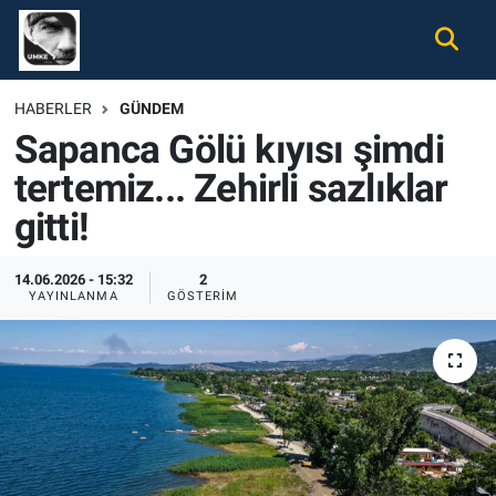
Gündem
Nöbetçi Eczaneler
HABERLER
GÜNDEM
Sapanca Gölü kıyısı şimdi
Ekonomi
Hava Durumu
tertemiz... Zehirli sazlıklar
Spor
Namaz Vakitleri
gitti!
Magazin
Trafik Durumu
14.06.2026 - 15:32
2
YAYINLANMA
GÖSTERIM
Tüm Haberler
Süper Lig Puan Durumu ve Fikstür
İletişim
Tüm Manşetler
Künye
Son Dakika Haberleri
Haber Arşivi