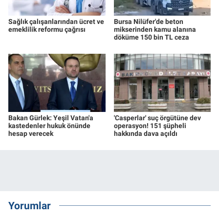
Sağlık çalışanlarından ücret ve
Bursa Nilüfer'de beton
emeklilik reformu çağrısı
mikserinden kamu alanına
döküme 150 bin TL ceza
Bakan Gürlek: Yeşil Vatan'a
'Casperlar' suç örgütüne dev
kastedenler hukuk önünde
operasyon! 151 şüpheli
hesap verecek
hakkında dava açıldı
Yorumlar