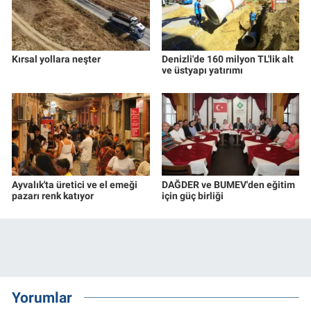
Kırsal yollara neşter
Denizli'de 160 milyon TL'lik alt
ve üstyapı yatırımı
Ayvalık'ta üretici ve el emeği
DAĞDER ve BUMEV'den eğitim
pazarı renk katıyor
için güç birliği
Yorumlar