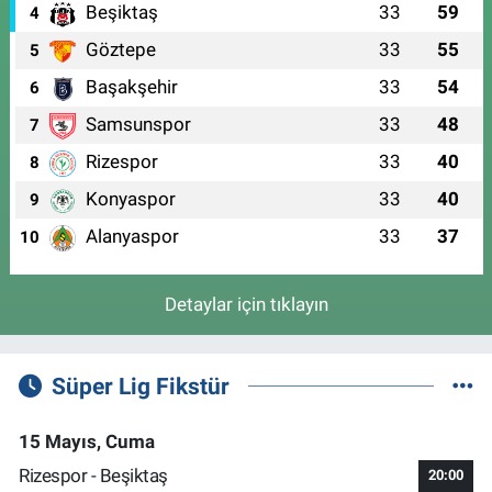
Beşiktaş
33
59
4
Göztepe
33
55
5
Başakşehir
33
54
6
Samsunspor
33
48
7
Rizespor
33
40
8
Konyaspor
33
40
9
Alanyaspor
33
37
10
Detaylar için tıklayın
Süper Lig Fikstür
15 Mayıs, Cuma
Rizespor - Beşiktaş
20:00