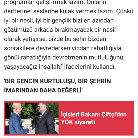
programlar geliştirmek lazım. Onların
dertlerine, seslerine kulak vermek lazım. Çünkü
iyi bir nesil, iyi bir gençlik bizi en azından
gözümüzü arkada bırakmayacak bir nesil
olarak yetişirse, bizde bu şehri bizden
sonrakilere devrederken vicdan rahatlığıyla,
gönül rahatlığıyla devretmenin mutluluğunu
yaşayacağız inşallah.'' İfadelerini kullandı.
'BİR GENCİN KURTULUŞU, BİR ŞEHRİN
İMARINDAN DAHA DEĞERLİ'
İçişleri Bakanı Çiftçi'den
YÖK ziyareti