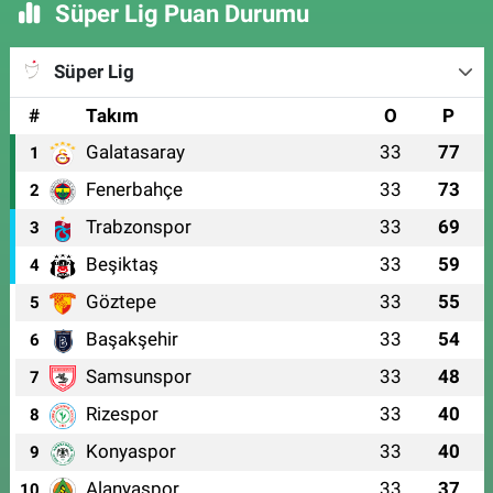
Süper Lig Puan Durumu
Süper Lig
#
Takım
O
P
Galatasaray
33
77
1
Fenerbahçe
33
73
2
Trabzonspor
33
69
3
Beşiktaş
33
59
4
Göztepe
33
55
5
Başakşehir
33
54
6
Samsunspor
33
48
7
Rizespor
33
40
8
Konyaspor
33
40
9
Alanyaspor
33
37
10