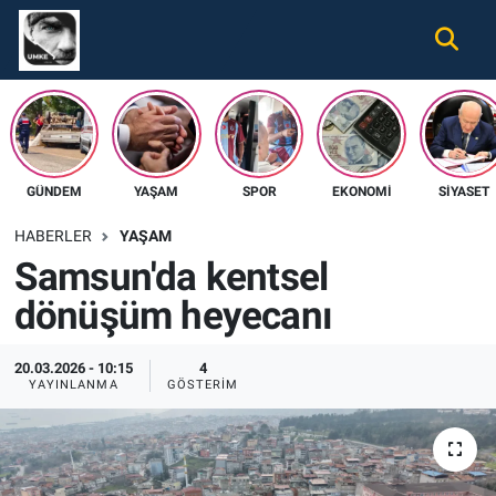
Gündem
Nöbetçi Eczaneler
Ekonomi
Hava Durumu
GÜNDEM
YAŞAM
SPOR
EKONOMI
SIYASET
Spor
Namaz Vakitleri
HABERLER
YAŞAM
Magazin
Trafik Durumu
Samsun'da kentsel
dönüşüm heyecanı
Tüm Haberler
Süper Lig Puan Durumu ve Fikstür
İletişim
Tüm Manşetler
20.03.2026 - 10:15
4
YAYINLANMA
GÖSTERIM
Künye
Son Dakika Haberleri
Haber Arşivi