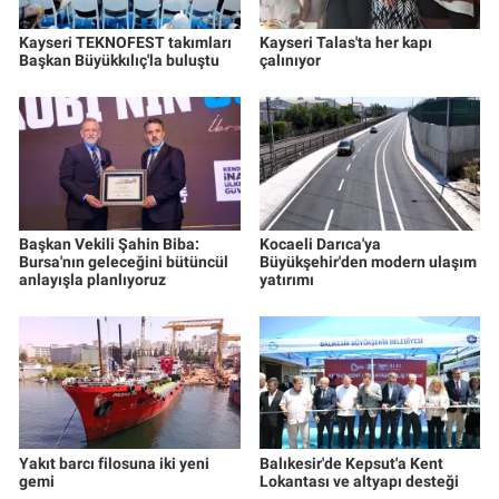
Kayseri TEKNOFEST takımları
Kayseri Talas'ta her kapı
Başkan Büyükkılıç'la buluştu
çalınıyor
Başkan Vekili Şahin Biba:
Kocaeli Darıca'ya
Bursa'nın geleceğini bütüncül
Büyükşehir'den modern ulaşım
anlayışla planlıyoruz
yatırımı
Yakıt barcı filosuna iki yeni
Balıkesir'de Kepsut'a Kent
gemi
Lokantası ve altyapı desteği