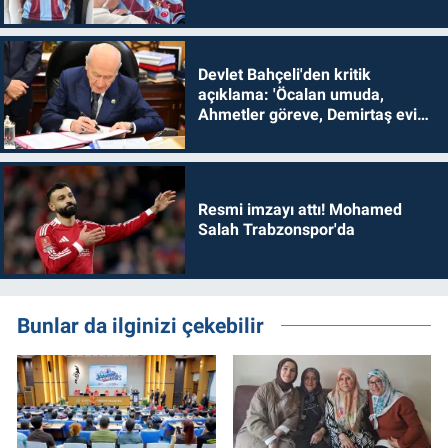
Devlet Bahçeli'den kritik
açıklama: 'Öcalan umuda,
Ahmetler göreve, Demirtaş evine
dönmelidir'
Resmi imzayı attı! Mohamed
Salah Trabzonspor'da
Bunlar da ilginizi çekebilir