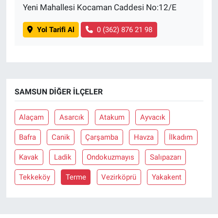
Yeni Mahallesi Kocaman Caddesi No:12/E
Yol Tarifi Al
0 (362) 876 21 98
SAMSUN DIĞER İLÇELER
Alaçam
Asarcık
Atakum
Ayvacık
Bafra
Canik
Çarşamba
Havza
İlkadım
Kavak
Ladik
Ondokuzmayıs
Salıpazarı
Tekkeköy
Terme
Vezirköprü
Yakakent