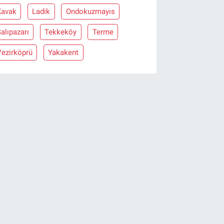
Kavak
Ladik
Ondokuzmayıs
alıpazarı
Tekkeköy
Terme
Vezirköprü
Yakakent