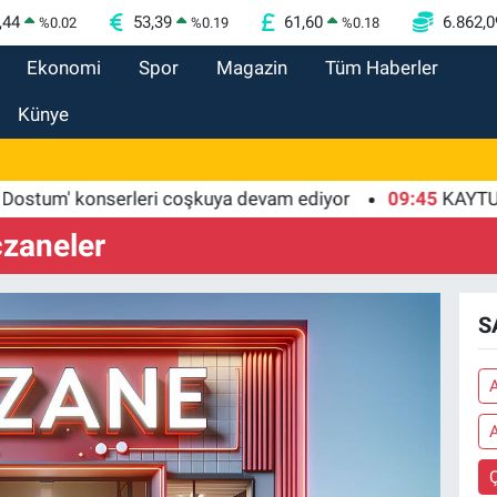
,44
53,39
61,60
6.862,0
%
0.02
%
0.19
%
0.18
Ekonomi
Spor
Magazin
Tüm Haberler
Künye
tum' konserleri coşkuya devam ediyor
09:45
KAYTUR'dan
zaneler
S