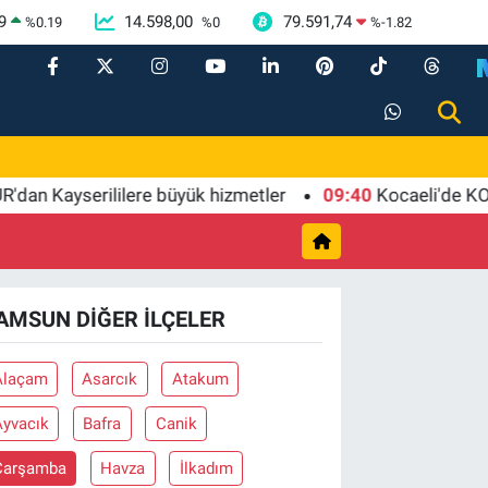
9
14.598,00
79.591,74
%
0.19
%
0
%
-1.82
 Kayserililere büyük hizmetler
09:40
Kocaeli'de KOTKO 
AMSUN DIĞER İLÇELER
Alaçam
Asarcık
Atakum
Ayvacık
Bafra
Canik
Çarşamba
Havza
İlkadım