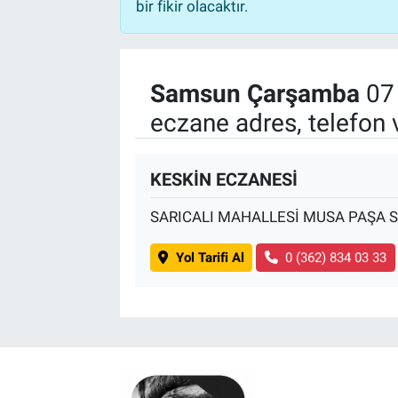
bir fikir olacaktır.
Samsun Çarşamba
07 
eczane adres, telefon 
KESKİN ECZANESİ
SARICALI MAHALLESİ MUSA PAŞA 
Yol Tarifi Al
0 (362) 834 03 33