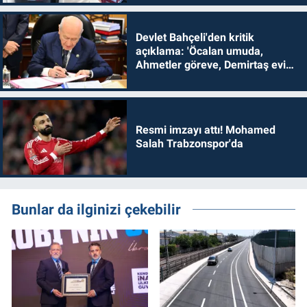
Devlet Bahçeli'den kritik
açıklama: 'Öcalan umuda,
Ahmetler göreve, Demirtaş evine
dönmelidir'
Resmi imzayı attı! Mohamed
Salah Trabzonspor'da
Bunlar da ilginizi çekebilir