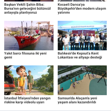
Başkan Vekili Şahin Biba:
Kocaeli Darıca'ya
Bursa'nın geleceğini bütüncül
Büyükşehir'den modern ulaşım
anlayışla planlıyoruz
yatırımı
Yakıt barcı filosuna iki yeni
Balıkesir'de Kepsut'a Kent
gemi
Lokantası ve altyapı desteği
İstanbul İtfaiyesi'nden yangın
Samsun'da Alaçam'a yeni
riskine karşı videolu uyarı
yaşam alanı kazandırıldı