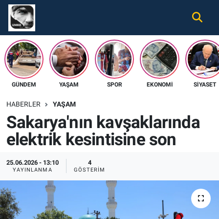
Gündem
Nöbetçi Eczaneler
Ekonomi
Hava Durumu
GÜNDEM
YAŞAM
SPOR
EKONOMI
SIYASET
Spor
Namaz Vakitleri
HABERLER
YAŞAM
Magazin
Trafik Durumu
Sakarya'nın kavşaklarında
elektrik kesintisine son
Tüm Haberler
Süper Lig Puan Durumu ve Fikstür
İletişim
Tüm Manşetler
25.06.2026 - 13:10
4
YAYINLANMA
GÖSTERIM
Künye
Son Dakika Haberleri
Haber Arşivi