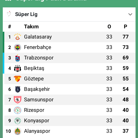
Süper Lig
#
Takım
O
P
Galatasaray
33
77
1
Fenerbahçe
33
73
2
Trabzonspor
33
69
3
Beşiktaş
33
59
4
Göztepe
33
55
5
Başakşehir
33
54
6
Samsunspor
33
48
7
Rizespor
33
40
8
Konyaspor
33
40
9
Alanyaspor
33
37
10