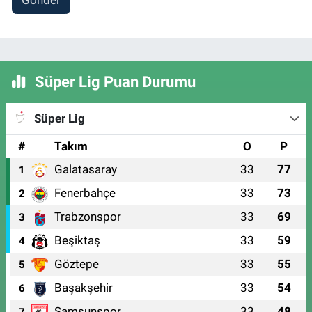
Gönder
Süper Lig Puan Durumu
Süper Lig
#
Takım
O
P
Galatasaray
33
77
1
Fenerbahçe
33
73
2
Trabzonspor
33
69
3
Beşiktaş
33
59
4
Göztepe
33
55
5
Başakşehir
33
54
6
Samsunspor
33
48