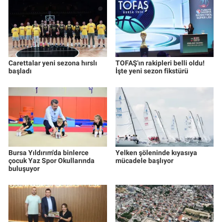
Carettalar yeni sezona hırslı
TOFAŞ'ın rakipleri belli oldu!
başladı
İşte yeni sezon fikstürü
Bursa Yıldırım'da binlerce
Yelken şöleninde kıyasıya
çocuk Yaz Spor Okullarında
mücadele başlıyor
buluşuyor