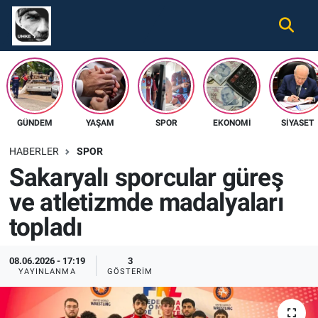
Gündem
Nöbetçi Eczaneler
Ekonomi
Hava Durumu
GÜNDEM
YAŞAM
SPOR
EKONOMI
SIYASET
Spor
Namaz Vakitleri
HABERLER
SPOR
Magazin
Trafik Durumu
Sakaryalı sporcular güreş
ve atletizmde madalyaları
Tüm Haberler
Süper Lig Puan Durumu ve Fikstür
topladı
İletişim
Tüm Manşetler
08.06.2026 - 17:19
3
Künye
Son Dakika Haberleri
YAYINLANMA
GÖSTERIM
Haber Arşivi