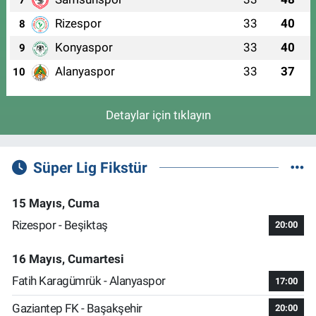
7
Rizespor
33
40
8
Konyaspor
33
40
9
Alanyaspor
33
37
10
Detaylar için tıklayın
Süper Lig Fikstür
15 Mayıs, Cuma
Rizespor - Beşiktaş
20:00
16 Mayıs, Cumartesi
Fatih Karagümrük - Alanyaspor
17:00
Gaziantep FK - Başakşehir
20:00