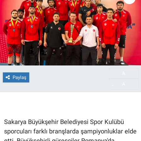
A
-
Paylaş
A
+
Sakarya Büyükşehir Belediyesi Spor Kulübü
sporcuları farklı branşlarda şampiyonluklar elde
etti. Büyükşehirli güreşçiler Romanya'da