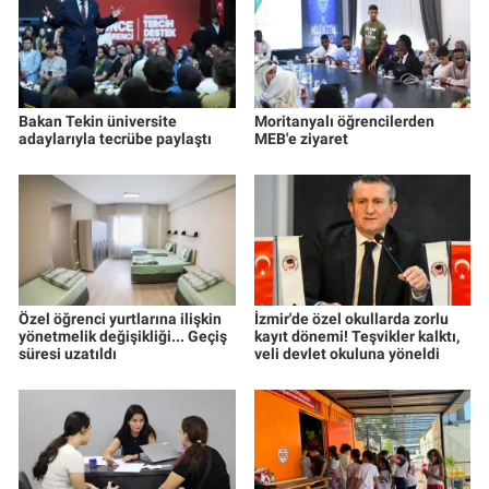
Bakan Tekin üniversite
Moritanyalı öğrencilerden
adaylarıyla tecrübe paylaştı
MEB'e ziyaret
Özel öğrenci yurtlarına ilişkin
İzmir'de özel okullarda zorlu
yönetmelik değişikliği... Geçiş
kayıt dönemi! Teşvikler kalktı,
süresi uzatıldı
veli devlet okuluna yöneldi