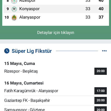
Rizespor
33
40
8
Konyaspor
33
40
9
Alanyaspor
33
37
10
Detaylar için tıklayın
Süper Lig Fikstür
15 Mayıs, Cuma
Rizespor - Beşiktaş
20:00
16 Mayıs, Cumartesi
Fatih Karagümrük - Alanyaspor
17:00
Gaziantep FK - Başakşehir
20:00
Samsunspor - Göztepe
20:00