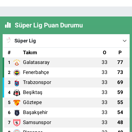
Süper Lig Puan Durumu
Süper Lig
#
Takım
O
P
Galatasaray
33
77
1
Fenerbahçe
33
73
2
Trabzonspor
33
69
3
Beşiktaş
33
59
4
Göztepe
33
55
5
Başakşehir
33
54
6
Samsunspor
33
48
7