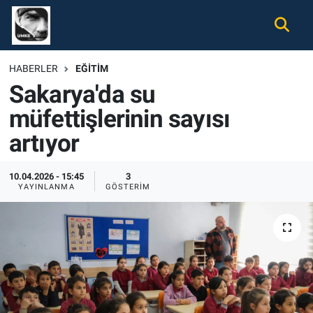
Gündem
Nöbetçi Eczaneler
HABERLER
EĞITIM
Sakarya'da su
Ekonomi
Hava Durumu
müfettişlerinin sayısı
Spor
Namaz Vakitleri
artıyor
Magazin
Trafik Durumu
10.04.2026 - 15:45
3
YAYINLANMA
GÖSTERIM
Tüm Haberler
Süper Lig Puan Durumu ve Fikstür
İletişim
Tüm Manşetler
Künye
Son Dakika Haberleri
Haber Arşivi