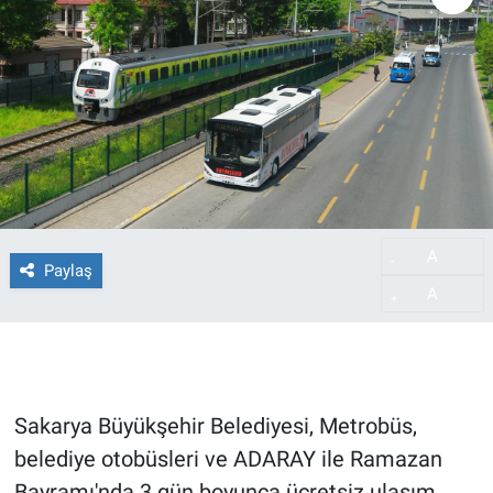
A
-
Paylaş
A
+
Sakarya Büyükşehir Belediyesi, Metrobüs,
belediye otobüsleri ve ADARAY ile Ramazan
Bayramı'nda 3 gün boyunca ücretsiz ulaşım