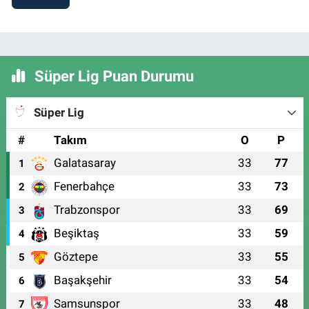
Süper Lig Puan Durumu
Süper Lig
#
Takım
O
P
Galatasaray
33
77
1
Fenerbahçe
33
73
2
Trabzonspor
33
69
3
Beşiktaş
33
59
4
Göztepe
33
55
5
Başakşehir
33
54
6
Samsunspor
33
48
7