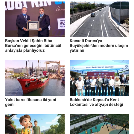
Başkan Vekili Şahin Biba:
Kocaeli Darıca'ya
Bursa'nın geleceğini bütüncül
Büyükşehir'den modern ulaşım
anlayışla planlıyoruz
yatırımı
Yakıt barcı filosuna iki yeni
Balıkesir'de Kepsut'a Kent
gemi
Lokantası ve altyapı desteği