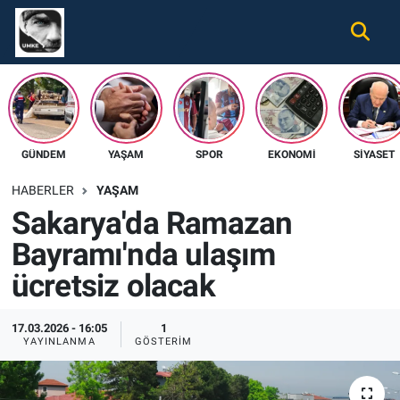
Gündem
Nöbetçi Eczaneler
Ekonomi
Hava Durumu
GÜNDEM
YAŞAM
SPOR
EKONOMI
SIYASET
Spor
Namaz Vakitleri
HABERLER
YAŞAM
Magazin
Trafik Durumu
Sakarya'da Ramazan
Bayramı'nda ulaşım
Tüm Haberler
Süper Lig Puan Durumu ve Fikstür
ücretsiz olacak
İletişim
Tüm Manşetler
17.03.2026 - 16:05
1
Künye
Son Dakika Haberleri
YAYINLANMA
GÖSTERIM
Haber Arşivi