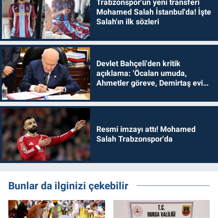
Trabzonspor'un yeni transferi
Mohamed Salah İstanbul'da! İşte
Salah'ın ilk sözleri
Devlet Bahçeli'den kritik
açıklama: 'Öcalan umuda,
Ahmetler göreve, Demirtaş evine
dönmelidir'
Resmi imzayı attı! Mohamed
Salah Trabzonspor'da
Bunlar da ilginizi çekebilir