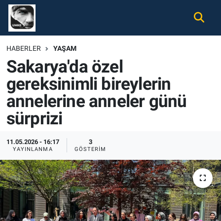
Gündem
Nöbetçi Eczaneler
HABERLER
YAŞAM
Sakarya'da özel
Ekonomi
Hava Durumu
gereksinimli bireylerin
Spor
Namaz Vakitleri
annelerine anneler günü
Magazin
Trafik Durumu
sürprizi
Tüm Haberler
Süper Lig Puan Durumu ve Fikstür
11.05.2026 - 16:17
3
YAYINLANMA
GÖSTERIM
İletişim
Tüm Manşetler
Künye
Son Dakika Haberleri
Haber Arşivi