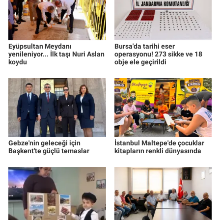
Eyüpsultan Meydanı
Bursa'da tarihi eser
yenileniyor... İlk taşı Nuri Aslan
operasyonu! 273 sikke ve 18
koydu
obje ele geçirildi
Gebze'nin geleceği için
İstanbul Maltepe'de çocuklar
Başkent'te güçlü temaslar
kitapların renkli dünyasında