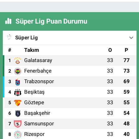
Süper Lig Puan Durumu
Süper Lig
#
Takım
O
P
Galatasaray
33
77
1
Fenerbahçe
33
73
2
Trabzonspor
33
69
3
Beşiktaş
33
59
4
Göztepe
33
55
5
Başakşehir
33
54
6
Samsunspor
33
48
7
Rizespor
33
40
8